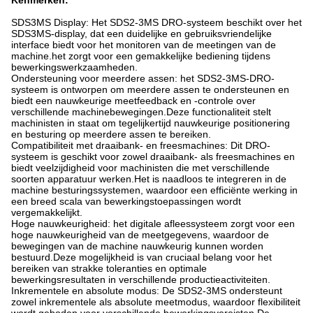
Kenmerken:
SDS3MS Display: Het SDS2-3MS DRO-systeem beschikt over het
SDS3MS-display, dat een duidelijke en gebruiksvriendelijke
interface biedt voor het monitoren van de meetingen van de
machine.het zorgt voor een gemakkelijke bediening tijdens
bewerkingswerkzaamheden.
Ondersteuning voor meerdere assen: het SDS2-3MS-DRO-
systeem is ontworpen om meerdere assen te ondersteunen en
biedt een nauwkeurige meetfeedback en -controle over
verschillende machinebewegingen.Deze functionaliteit stelt
machinisten in staat om tegelijkertijd nauwkeurige positionering
en besturing op meerdere assen te bereiken.
Compatibiliteit met draaibank- en freesmachines: Dit DRO-
systeem is geschikt voor zowel draaibank- als freesmachines en
biedt veelzijdigheid voor machinisten die met verschillende
soorten apparatuur werken.Het is naadloos te integreren in de
machine besturingssystemen, waardoor een efficiënte werking in
een breed scala van bewerkingstoepassingen wordt
vergemakkelijkt.
Hoge nauwkeurigheid: het digitale afleessysteem zorgt voor een
hoge nauwkeurigheid van de meetgegevens, waardoor de
bewegingen van de machine nauwkeurig kunnen worden
bestuurd.Deze mogelijkheid is van cruciaal belang voor het
bereiken van strakke toleranties en optimale
bewerkingsresultaten in verschillende productieactiviteiten.
Inkrementele en absolute modus: De SDS2-3MS ondersteunt
zowel inkrementele als absolute meetmodus, waardoor flexibiliteit