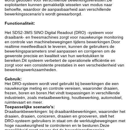
wordt geboden voor verschillende bewerkingsvereisten.De
exploitanten kunnen gemakkelijk wisselen van modus naar
behoefte, waardoor de aanpasbaarheid aan verschillende
bewerkingsscenario's wordt gewaarborgd.
Functionaliteit:
Het SDS2-3MS SINO Digital Readout (DRO) -systeem voor
draaibank- en freesmachines zorgt voor nauwkeurige monitoring
en controle van machinebewegingen tijdens bewerkingen.Door
realtime meetfeedback te leveren, kunnen de gebruikers de
bewerkingsparameters snel aanpassen en corrigeren om de
gewenste precisie en kwaliteit van hun werkstukken te
bereiken.Dit systeem verbetert de operationele efficiëntie en
zorgt voor een consistente prestaties in een verscheidenheid van
bewerkingswerkzaamheden.
Gebruik:
Het DRO-systeem wordt veel gebruikt bij bewerkingen die een
nauwkeurige meting en controle vereisen, waaronder draaien,
frezen, boren en boren.Het vindt toepassingen in verschillende
industrieën, zoals metaalbewerking, houtbewerking, automobiel,
ruimtevaart en meer.
Toepasselijke scenario's:
Draaibankbewerkingen: bij draaibankbewerkingen, waaronder het
draaien, draaien, coniceren, draaien en grooveren, stelt het
DRO-systeem gebruikers in staat om de werktuigbewegingen met
hoge nauwkeurigheid te controleren en te besturen.Deze