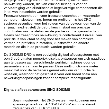
mogelijkheid zorgt ervoor dat de bewerkingsdimensies
nauwkeurig worden, die van cruciaal belang is voor de
vervaardiging van cilindrische of kegelvormige componenten die
in tal van industrieën worden gebruikt.
Freeswerkzaamheden: voor freeswerkzaamheden, waaronder
contouren, slootvorming, boren en profileren, is het DRO-
systeem essentieel voor het volgen van de bewegingen van de
snijmachine.Het stelt de gebruikers in staat om precieze
coördinaten vast te stellen en de positie van het gereedschap
tijdens het freesproces nauwkeurig te controlerenDit niveau van
precisie is van vitaal belang voor het maken van complexe
vormen en profielen in metalen, kunststoffen en andere
materialen die in de productie worden gebruikt.
De SDS3MS DRO is een veelzijdig digitaal afleessysteem met
een 3-coördinaten numeriek display, ontworpen om zich naadloos
aan te passen aan verschillende werktuigmachines door de
parameters ervan aan te passen.Deze multifunctionele meter
maakt het voor de bedieners gemakkelijk om van functie te
wisselen, waardoor het geschikt is voor een breed scala aan
bewerkingstoepassingen zonder complexe reconfiguratie.
Digitale afleesparameters SINO SDS3MS
Spanningsbereik: Het DRO-systeem werkt binnen een
spanningsbereik van AC 85V tot 250V en ondersteunt
frequenties van 50Hz tot 60Hz.