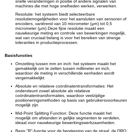
snelle veranderingen in positie of andere signalen van
machines die met hoge snelheden werken, verwerken.
Resolutie: het systeem biedt selecteerbare
resolutiemogelijkheden voor het aansluiten van sensoren of
encoders, variërend van 10 micrometer (μm) tot 0,5
micrometer (μm).Deze fijne resolutie maakt een
nauwkeurige meting en controle van bewerkingen mogelijk,
wat van cruciaal belang is voor het bereiken van strenge
toleranties in productieprocessen.
Basisfuncties
Omzetting tussen mm en inch: het systeem maakt het
gemakkelijk om te zetten tussen millimeter en inch,
waardoor de meting in verschillende eenheden wordt
vergemakkelijkt.
Absolute en relatieve coördinatentransformaties: Het
ondersteunt zowel absolute als relatieve
coördinatentransformaties, waardoor veelzijdige
positioneringsmethoden op basis van gebruikersvoorkeuren
mogelijk zijn.
Mid-Point Splitting Function: Deze functie maakt het
mogelijk om afstanden in gelijke segmenten te verdelen,
ideaal voor nauwkeurige bewerkingswerkzaamheden.
Basis "R"-functie voor de berekening van de straal: de DRO