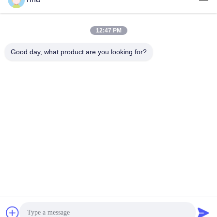
12:47 PM
Labels:
Good day, what product are you looking for?
Multifunctionele Draaibankdro Uitrusting
5µm 3 Asdro Uitrusting
Ce 3 As Digitaal Lezen
Snel contact
Adres
401, No.7, 1st Straat, Streek 3 de Oost-west Weg van
Xilang, Liwan-District, Guangzhou