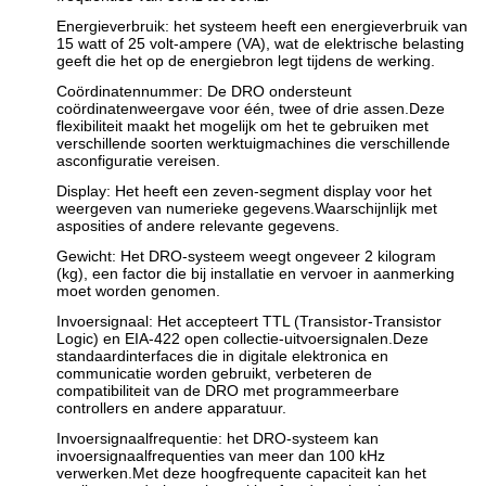
Energieverbruik: het systeem heeft een energieverbruik van
15 watt of 25 volt-ampere (VA), wat de elektrische belasting
geeft die het op de energiebron legt tijdens de werking.
Coördinatennummer: De DRO ondersteunt
coördinatenweergave voor één, twee of drie assen.Deze
flexibiliteit maakt het mogelijk om het te gebruiken met
verschillende soorten werktuigmachines die verschillende
asconfiguratie vereisen.
Display: Het heeft een zeven-segment display voor het
weergeven van numerieke gegevens.Waarschijnlijk met
asposities of andere relevante gegevens.
Gewicht: Het DRO-systeem weegt ongeveer 2 kilogram
(kg), een factor die bij installatie en vervoer in aanmerking
moet worden genomen.
Invoersignaal: Het accepteert TTL (Transistor-Transistor
Logic) en EIA-422 open collectie-uitvoersignalen.Deze
standaardinterfaces die in digitale elektronica en
communicatie worden gebruikt, verbeteren de
compatibiliteit van de DRO met programmeerbare
controllers en andere apparatuur.
Invoersignaalfrequentie: het DRO-systeem kan
invoersignaalfrequenties van meer dan 100 kHz
verwerken.Met deze hoogfrequente capaciteit kan het