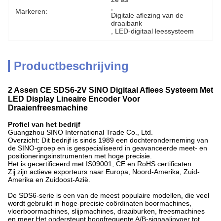
, 
Markeren:
Digitale aflezing van de 
draaibank
, 
LED-digitaal leessysteem
Productbeschrijving
2 Assen CE SDS6-2V SINO Digitaal Aflees Systeem Met
LED Display Lineaire Encoder Voor
Draaienfreesmachine
Profiel van het bedrijf
Guangzhou SINO International Trade Co., Ltd.
Overzicht: Dit bedrijf is sinds 1989 een dochteronderneming van
de SINO-groep en is gespecialiseerd in geavanceerde meet- en
positioneringsinstrumenten met hoge precisie.
Het is gecertificeerd met IS09001, CE en RoHS certificaten.
Zij zijn actieve exporteurs naar Europa, Noord-Amerika, Zuid-
Amerika en Zuidoost-Azië.
De SDS6-serie is een van de meest populaire modellen, die veel
wordt gebruikt in hoge-precisie coördinaten boormachines,
vloerboormachines, slijpmachines, draaiburken, freesmachines
en meer.Het ondersteunt hoogfrequente A/B-signaalinvoer tot