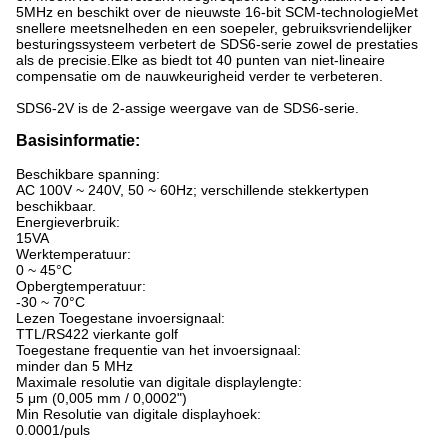
5MHz en beschikt over de nieuwste 16-bit SCM-technologieMet
snellere meetsnelheden en een soepeler, gebruiksvriendelijker
besturingssysteem verbetert de SDS6-serie zowel de prestaties
als de precisie.Elke as biedt tot 40 punten van niet-lineaire
compensatie om de nauwkeurigheid verder te verbeteren.
SDS6-2V is de 2-assige weergave van de SDS6-serie.
Basisinformatie:
Beschikbare spanning:
AC 100V ~ 240V, 50 ~ 60Hz; verschillende stekkertypen
beschikbaar.
Energieverbruik:
15VA
Werktemperatuur:
0 ~ 45°C
Opbergtemperatuur:
-30 ~ 70°C
Lezen Toegestane invoersignaal:
TTL/RS422 vierkante golf
Toegestane frequentie van het invoersignaal:
minder dan 5 MHz
Maximale resolutie van digitale displaylengte:
5 μm (0,005 mm / 0,0002")
Min Resolutie van digitale displayhoek:
0.0001/puls