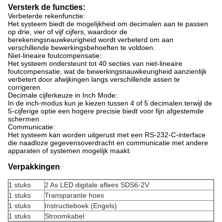
Versterk de functies:
Verbeterde rekenfunctie:
Het systeem biedt de mogelijkheid om decimalen aan te passen
op drie, vier of vijf cijfers, waardoor de
berekeningsnauwkeurigheid wordt verbeterd om aan
verschillende bewerkingsbehoeften te voldoen.
Niet-lineaire foutcompensatie:
Het systeem ondersteunt tot 40 secties van niet-lineaire
foutcompensatie, wat de bewerkingsnauwkeurigheid aanzienlijk
verbetert door afwijkingen langs verschillende assen te
corrigeren.
Decimale cijferkeuze in Inch Mode:
In de inch-modus kun je kiezen tussen 4 of 5 decimalen.terwijl de
5-cijferige optie een hogere precisie biedt voor fijn afgestemde
schermen.
Communicatie:
Het systeem kan worden uitgerust met een RS-232-C-interface
die naadloze gegevensoverdracht en communicatie met andere
apparaten of systemen mogelijk maakt.
Verpakkingen
:
1 stuks
2 As LED digitale aflees SDS6-2V
1 stuks
Transparante hoes
1 stuks
Instructieboek (Engels)
1 stuks
Stroomkabel