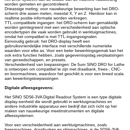
worden gemeten en gecontroleerd.
Drieassige meting: voor nauwkeurige bewerking kan het DRO-
scherm drie assen meten, meestal X, Y en Z. Hierdoor kan in
realtime positie-informatie worden verkregen.
TTL-compatibele ingangen: het DRO-scherm kan gemakkelijk
worden geïntegreerd met een verscheidenheid aan optische
encodertypen die vaak worden gebruikt in werktuigmachines,
omdat het compatibel is met TTL-ingangssignalen.
Eenvoudig gebruik: het DRO-display heeft een
gebruiksvriendelijke interface met verschillende numerieke
waarden voor elke as. Voor een beter bewerkingsgemak kan het
ook extra functies hebben, zoals gegevensopslag,verplaatsingen
van gereedschappen, en presets.
Verscheidenheid van toepassingen: De 5um SINO DRO for Lathe
is ontworpen om compatibel te zijn met draaibank, frees-, CNC-
en boormachines, waardoor het geschikt is voor een breed scala
aan bewerkingstoepassingen.
Digitale afleesgegevens:
Het SINO SDS6-3VA Digital Readout System is een type digitale
display-eenheid die wordt gebruikt in werktuigmachines en
andere industriële apparatuur.een bedrijf dat zich richt op het
maken van nauwkeurige meetinstrumenten en digitale
afleessystemen.
Voor een verscheidenheid aan werktuigmachines, zoals
freesmachines, draaiburken en slijpmachines, is de SDS6-3VA