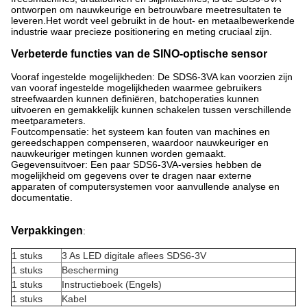
ontworpen om nauwkeurige en betrouwbare meetresultaten te
leveren.Het wordt veel gebruikt in de hout- en metaalbewerkende
industrie waar precieze positionering en meting cruciaal zijn.
Verbeterde functies van de SINO-optische sensor
Vooraf ingestelde mogelijkheden: De SDS6-3VA kan voorzien zijn
van vooraf ingestelde mogelijkheden waarmee gebruikers
streefwaarden kunnen definiëren, batchoperaties kunnen
uitvoeren en gemakkelijk kunnen schakelen tussen verschillende
meetparameters.
Foutcompensatie: het systeem kan fouten van machines en
gereedschappen compenseren, waardoor nauwkeuriger en
nauwkeuriger metingen kunnen worden gemaakt.
Gegevensuitvoer: Een paar SDS6-3VA-versies hebben de
mogelijkheid om gegevens over te dragen naar externe
apparaten of computersystemen voor aanvullende analyse en
documentatie.
Verpakkingen
:
1 stuks
3 As LED digitale aflees SDS6-3V
1 stuks
Bescherming
1 stuks
Instructieboek (Engels)
1 stuks
Kabel