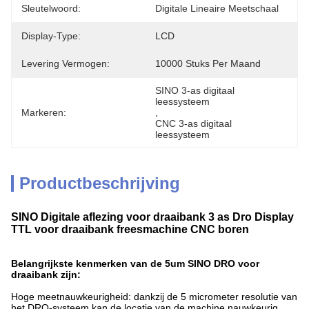
Sleutelwoord:
Digitale Lineaire Meetschaal
Display-Type:
LCD
Levering Vermogen:
10000 Stuks Per Maand
SINO 3-as digitaal 
leessysteem
Markeren:
, 
CNC 3-as digitaal 
leessysteem
Productbeschrijving
SINO Digitale aflezing voor draaibank 3 as Dro Display
TTL voor draaibank freesmachine CNC boren
Belangrijkste kenmerken van de 5um SINO DRO voor
draaibank zijn:
Hoge meetnauwkeurigheid: dankzij de 5 micrometer resolutie van
het DRO-systeem kan de locatie van de machine nauwkeurig