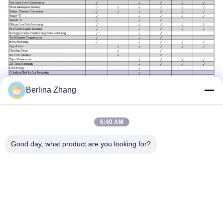
Berlina Zhang
6:40 AM
Labels:
Good day, what product are you looking for?
Multifunctionele Draaibankdro Uitrusting
5µm 3 Asdro Uitrusting
Ce 3 As Digitaal Lezen