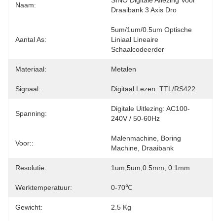
SINO Digitale Aflezing Voor 
Naam:
Draaibank 3 Axis Dro
5um/1um/0.5um Optische 
Aantal As:
Liniaal Lineaire 
Schaalcodeerder
Materiaal:
Metalen
Signaal:
Digitaal Lezen: TTL/RS422
Digitale Uitlezing: AC100-
Spanning:
240V / 50-60Hz
Malenmachine, Boring 
Voor::
Machine, Draaibank
Resolutie:
1um,5um,0.5mm, 0.1mm
Werktemperatuur:
0-70℃
Gewicht:
2.5 Kg