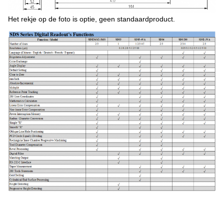
Het rekje op de foto is optie, geen standaardproduct.