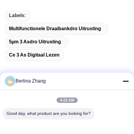
Labels:
Multifunctionele Draaibankdro Uitrusting
5µm 3 Asdro Uitrusting
Ce 3 As Digitaal Lezen
Berlina Zhang
Snel contact
4:22 AM
Adres
Good day, what product are you looking for?
401, No.7, 1st Straat, Streek 3 de Oost-west Weg van
Xilang, Liwan-District, Guangzhou
Tel