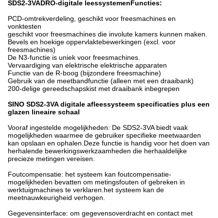
SDS2-3VA
DRO-digitale leessystemen
Functies:
PCD-omtrekverdeling, geschikt voor freesmachines en
vonktesten
geschikt voor freesmachines die involute kamers kunnen maken.
Bevels en hoekige oppervlaktebewerkingen (excl. voor
freesmachines)
De N3-functie is uniek voor freesmachines.
Vervaardiging van elektrische elektrische apparaten
Functie van de R-boog (bijzondere freesmachine)
Gebruik van de meetbandfunctie (alleen met een draaibank)
200-delige gereedschapskist met draaibank inbegrepen
SINO SDS2-3VA digitale afleessysteem specificaties plus een
glazen lineaire schaal
Vooraf ingestelde mogelijkheden: De SDS2-3VA biedt vaak
mogelijkheden waarmee de gebruiker specifieke meetwaarden
kan opslaan en ophalen.Deze functie is handig voor het doen van
herhalende bewerkingswerkzaamheden die herhaaldelijke
precieze metingen vereisen.
Foutcompensatie: het systeem kan foutcompensatie-
mogelijkheden bevatten om metingsfouten of gebreken in
werktuigmachines te verklaren.het systeem kan de
meetnauwkeurigheid verhogen.
Gegevensinterface: om gegevensoverdracht en contact met