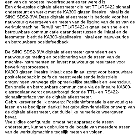
een van de hoogste invoerfrequenties ter wereld is.
Een drie-assige digitale afleesmeter die het TTL/RS422 signaal
ondersteunt en werkt met de KA300 glazen lineaire liniaal is de
SINO SDS2-3VA.Deze digitale afleesmeter is bedoeld voor het
nauwkeurig weergeven en meten van de ligging van de as van de
werktuigmachine. Terwijl het TTL/RS422-signaal een snelle en
betrouwbare communicatie garandeert tussen de liniaal en de
leesmeter, biedt de KA300-glaslineaire liniaal een nauwkeurige
en betrouwbare positiefeedback.
De SINO SDS2-3VA digitale afleesmeter garandeert een
nauwkeurige meting en positionering van de assen van de
machine-instrumenten en levert nauwkeurige resultaten voor
bewerkingsprocessen.
KA300 glazen lineaire liniaal: deze liniaal zorgt voor betrouwbare
positiefeedback in zelfs de meest veeleisende industriële
omgevingen vanwege zijn opmerkelijke stabiliteit en levensduur.
Een snelle en betrouwbare communicatie via de lineaire KA300-
glasregelaar wordt gewaarborgd door de TTL- en RS422-
signaalinterface van de digitale afleesmeter.
Gebruikersvriendelijk ontwerp: Positieninformatie is eenvoudig te
lezen en te begrijpen dankzij het gebruiksvriendelijke ontwerp van
de digitale afleesmeter, dat duidelijke numerieke weergaven
bevat.
Veelzijdige configuratie: omdat het apparaat drie assen
ondersteunt, kunnen gebruikers de locatie van meerdere assen
van de werktuigmachine tegelijk meten en volgen.