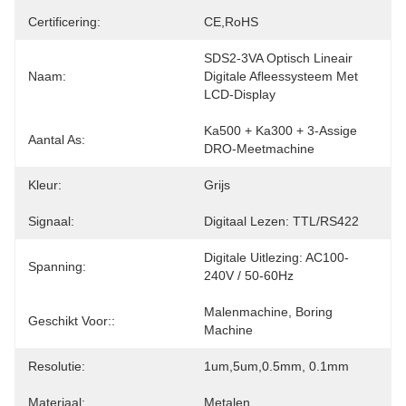
Certificering:
CE,RoHS
SDS2-3VA Optisch Lineair 
Naam:
Digitale Afleessysteem Met 
LCD-Display
Ka500 + Ka300 + 3-Assige 
Aantal As:
DRO-Meetmachine
Kleur:
Grijs
Signaal:
Digitaal Lezen: TTL/RS422
Digitale Uitlezing: AC100-
Spanning:
240V / 50-60Hz
Malenmachine, Boring 
Geschikt Voor::
Machine
Resolutie:
1um,5um,0.5mm, 0.1mm
Materiaal:
Metalen