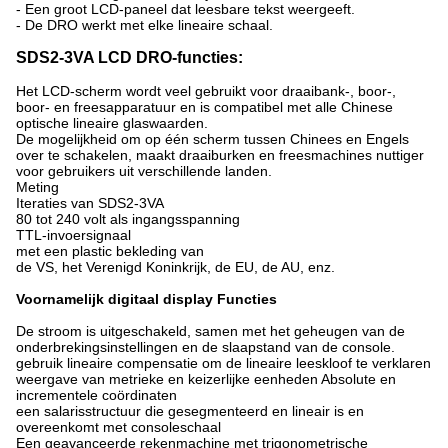
- Een groot LCD-paneel dat leesbare tekst weergeeft.
- De DRO werkt met elke lineaire schaal.
SDS2-3VA LCD DRO-functies:
Het LCD-scherm wordt veel gebruikt voor draaibank-, boor-,
boor- en freesapparatuur en is compatibel met alle Chinese
optische lineaire glaswaarden.
De mogelijkheid om op één scherm tussen Chinees en Engels
over te schakelen, maakt draaiburken en freesmachines nuttiger
voor gebruikers uit verschillende landen.
Meting
Iteraties van SDS2-3VA
80 tot 240 volt als ingangsspanning
TTL-invoersignaal
met een plastic bekleding van
de VS, het Verenigd Koninkrijk, de EU, de AU, enz.
Voornamelijk digitaal display Functies
De stroom is uitgeschakeld, samen met het geheugen van de
onderbrekingsinstellingen en de slaapstand van de console.
gebruik lineaire compensatie om de lineaire leeskloof te verklaren
weergave van metrieke en keizerlijke eenheden Absolute en
incrementele coördinaten
een salarisstructuur die gesegmenteerd en lineair is en
overeenkomt met consoleschaal
Een geavanceerde rekenmachine met trigonometrische