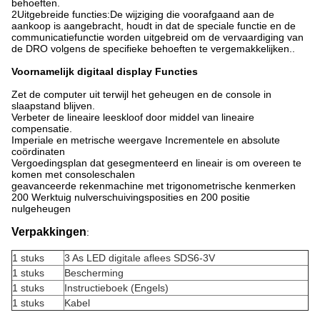
behoeften.
2Uitgebreide functies:De wijziging die voorafgaand aan de
aankoop is aangebracht, houdt in dat de speciale functie en de
communicatiefunctie worden uitgebreid om de vervaardiging van
de DRO volgens de specifieke behoeften te vergemakkelijken..
Voornamelijk digitaal display Functies
Zet de computer uit terwijl het geheugen en de console in
slaapstand blijven.
Verbeter de lineaire leeskloof door middel van lineaire
compensatie.
Imperiale en metrische weergave Incrementele en absolute
coördinaten
Vergoedingsplan dat gesegmenteerd en lineair is om overeen te
komen met consoleschalen
geavanceerde rekenmachine met trigonometrische kenmerken
200 Werktuig nulverschuivingsposities en 200 positie
nulgeheugen
Verpakkingen
:
1 stuks
3 As LED digitale aflees SDS6-3V
1 stuks
Bescherming
1 stuks
Instructieboek (Engels)
1 stuks
Kabel