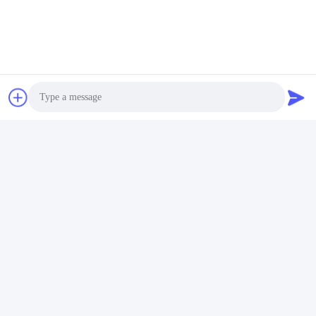
Snel contact
Adres
401, No.7, 1st Straat, Streek 3 de Oost-west Weg van
Xilang, Liwan-District, Guangzhou
Tel
86--18620615002
Photo
E-mail
Video Call
sino_trade@163.com
Audio Call
Privacybeleid
|
Sitemap
| China Goed Kwaliteit CHINEES
digitaal lezensysteem Leverancier. Copyright © 2022-2026