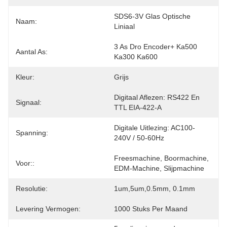
SDS6-3V Glas Optische 
Naam:
Liniaal
3 As Dro Encoder+ Ka500 
Aantal As:
Ka300 Ka600
Kleur:
Grijs
Digitaal Aflezen: RS422 En 
Signaal:
TTL EIA-422-A
Digitale Uitlezing: AC100-
Spanning:
240V / 50-60Hz
Freesmachine, Boormachine, 
Voor::
EDM-Machine, Slijpmachine
Resolutie:
1um,5um,0.5mm, 0.1mm
Levering Vermogen:
1000 Stuks Per Maand