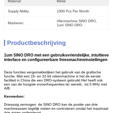
Material:
Metal
Supply Ability:
1000 Pcs Per Month
Vliermachine SINO DRO
, 
Markeren:
1um SINO DRO
Productbeschrijving
1um SINO DRO met een gebruiksvriendelijke, intuïtieve
interface en configureerbare freesmachineinstellingen
Deze functies vergemakkelijken het gebruik van de grafische
functie. Met een 16- en 32-bit rekenmachine is het de eerste
faciliteit in China die een DRO-systeem gebruikt.Het heeft ook
een van de hoogste invoerfrequenties ter wereld., tot 5 MHz met
A/B.
Kenmerken:
Drieassig vermogen: de SINO DRO kan de positie van drie
machineassen tegelijk meten en controleren omdat het maximaal
drie assen ondersteunt.