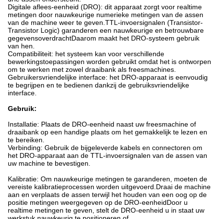
Digitale aflees-eenheid (DRO): dit apparaat zorgt voor realtime
metingen door nauwkeurige numerieke metingen van de assen
van de machine weer te geven.TTL-invoersignalen (Transistor-
Transistor Logic) garanderen een nauwkeurige en betrouwbare
gegevensoverdrachtDaarom maakt het DRO-systeem gebruik
van hen.
Compatibiliteit: het systeem kan voor verschillende
bewerkingstoepassingen worden gebruikt omdat het is ontworpen
om te werken met zowel draaibank als freesmachines.
Gebruikersvriendelijke interface: het DRO-apparaat is eenvoudig
te begrijpen en te bedienen dankzij de gebruiksvriendelijke
interface.
Gebruik:
Installatie: Plaats de DRO-eenheid naast uw freesmachine of
draaibank op een handige plaats om het gemakkelijk te lezen en
te bereiken.
Verbinding: Gebruik de bijgeleverde kabels en connectoren om
het DRO-apparaat aan de TTL-invoersignalen van de assen van
uw machine te bevestigen.
Kalibratie: Om nauwkeurige metingen te garanderen, moeten de
vereiste kalibratieprocessen worden uitgevoerd.Draai de machine
aan en verplaats de assen terwijl het houden van een oog op de
positie metingen weergegeven op de DRO-eenheidDoor u
realtime metingen te geven, stelt de DRO-eenheid u in staat uw
werkstuk nauwkeurig te positioneren of