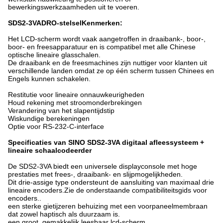
bewerkingswerkzaamheden uit te voeren.
SDS2-3VA
DRO-stelsel
Kenmerken:
Het LCD-scherm wordt vaak aangetroffen in draaibank-, boor-,
boor- en freesapparatuur en is compatibel met alle Chinese
optische lineaire glasschalen.
De draaibank en de freesmachines zijn nuttiger voor klanten uit
verschillende landen omdat ze op één scherm tussen Chinees en
Engels kunnen schakelen.
Restitutie voor lineaire onnauwkeurigheden
Houd rekening met stroomonderbrekingen
Verandering van het slapentijdstip
Wiskundige berekeningen
Optie voor RS-232-C-interface
Specificaties van SINO SDS2-3VA digitaal afleessysteem +
lineaire schaalcodeerder
De SDS2-3VA biedt een universele displayconsole met hoge
prestaties met frees-, draaibank- en slijpmogelijkheden.
Dit drie-assige type ondersteunt de aansluiting van maximaal drie
lineaire encoders.Zie de onderstaande compatibiliteitsgids voor
encoders..
een sterke gietijzeren behuizing met een voorpaneelmembraan
dat zowel haptisch als duurzaam is.
een groot, gemakkelijk leesbaar lcd-scherm.