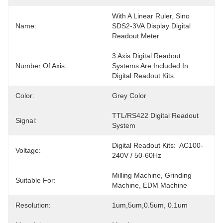
With A Linear Ruler, Sino 
Name:
SDS2-3VA Display Digital 
Readout Meter
3 Axis Digital Readout 
Number Of Axis:
Systems Are Included In 
Digital Readout Kits.
Color:
Grey Color
TTL/RS422 Digital Readout 
Signal:
System
Digital Readout Kits:  AC100-
Voltage:
240V / 50-60Hz
Milling Machine, Grinding 
Suitable For:
Machine, EDM Machine
Resolution:
1um,5um,0.5um, 0.1um