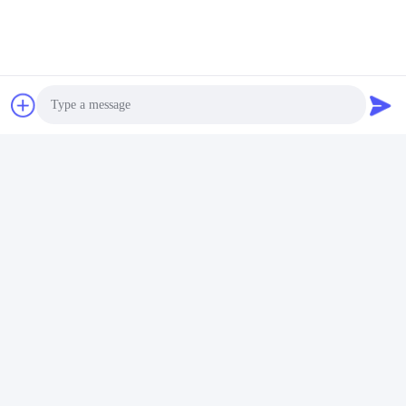
Photo
Video Call
Audio Call