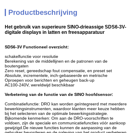
Productbeschrijving
Het gebruik van superieure SINO-drieassige SDS6-3V-
digitale displays in latten en freesapparatuur
SDS6-3V Functioneel overzicht:
schakelfunctie voor resolutie
Berekening van de middellijnen en de patronen van de
boutengaten
Zero reset, gereedschap fout compensatie, en preset set
Absolute, incrementele, inch-gebaseerde en metrische
Oproepen voor berichten en geheugen back-up
AC100-240V, wereldwijd beschikbaar
Verbetering van de functie van de SINO hoofdsensor:
Combinatiefunctie: DRO kan worden geïntegreerd met meerdere
bewerkingsinstrumenten, waardoor klanten meer keuze hebben
bij het selecteren van de optimale bewerkingsstrategie.
Bijkomende kenmerken: Om aan de DRO-voorschriften te
voldoen, zijn de speciale en communicatiefuncties vóór aankoop
gewijzigd.De nieuwe functies kunnen de aanpassing van de
gebruiker bevorderen en de naleving van het product verbeteren.