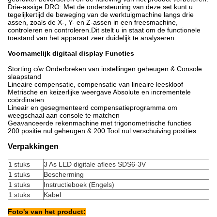
Drie-assige DRO: Met de ondersteuning van deze set kunt u
tegelijkertijd de beweging van de werktuigmachine langs drie
assen, zoals de X-, Y- en Z-assen in een freesmachine,
controleren en controleren.Dit stelt u in staat om de functionele
toestand van het apparaat zeer duidelijk te analyseren.
Voornamelijk digitaal display Functies
Storting c/w Onderbreken van instellingen geheugen & Console
slaapstand
Lineaire compensatie, compensatie van lineaire leeskloof
Metrische en keizerlijke weergave Absolute en incrementele
coördinaten
Lineair en gesegmenteerd compensatieprogramma om
weegschaal aan console te matchen
Geavanceerde rekenmachine met trigonometrische functies
200 positie nul geheugen & 200 Tool nul verschuiving posities
Verpakkingen
:
1 stuks
3 As LED digitale aflees SDS6-3V
1 stuks
Bescherming
1 stuks
Instructieboek (Engels)
1 stuks
Kabel
Foto's van het product: