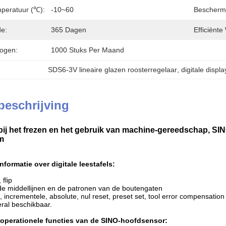
peratuur (℃):
-10~60
Bescherm
de:
365 Dagen
Efficiënte
ogen:
1000 Stuks Per Maand
SDS6-3V lineaire glazen roosterregelaar
, 
digitale displ
beschrijving
bij het frezen en het gebruik van machine-gereedschap, SI
rm
nformatie over digitale leestafels:
 flip
e middellijnen en de patronen van de boutengaten
 incrementele, absolute, nul reset, preset set, tool error compensati
ral beschikbaar.
e operationele functies van de SINO-hoofdsensor: