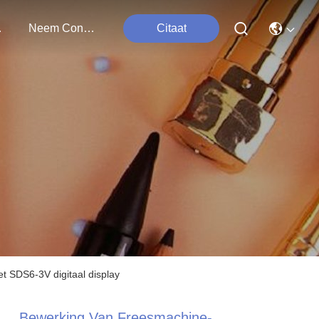
ten
Neem Contact Met Ons Op
Citaat
 SDS6-3V digitaal display
Bewerking Van Freesmachine-