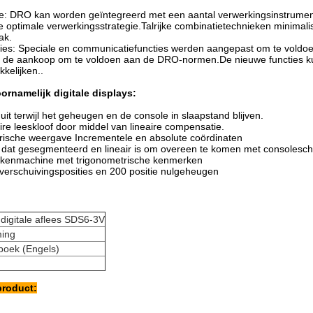
e: DRO kan worden geïntegreerd met een aantal verwerkingsinstrumen
e optimale verwerkingsstrategie.Talrijke combinatietechnieken minimali
ak.
ties: Speciale en communicatiefuncties werden aangepast om te voldoe
 de aankoop om te voldoen aan de DRO-normen.De nieuwe functies ku
kelijken..
ornamelijk digitale displays:
it terwijl het geheugen en de console in slaapstand blijven.
ire leeskloof door middel van lineaire compensatie.
rische weergave Incrementele en absolute coördinaten
 dat gesegmenteerd en lineair is om overeen te komen met consolesch
kenmachine met trigonometrische kenmerken
verschuivingsposities en 200 positie nulgeheugen
:
digitale aflees SDS6-3V
ing
eboek (Engels)
product: