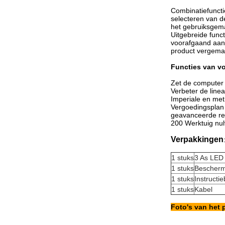
Combinatiefuncti
selecteren van d
het gebruiksgem
Uitgebreide func
voorafgaand aan
product vergemak
Functies van vo
Zet de computer u
Verbeter de linea
Imperiale en met
Vergoedingsplan
geavanceerde re
200 Werktuig nul
Verpakkingen
1 stuks
3 As LED 
1 stuks
Bescherm
1 stuks
Instructi
1 stuks
Kabel
Foto's van het 