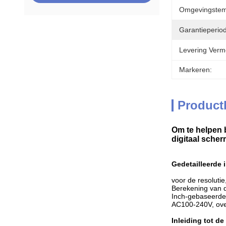
Omgevingstem
Garantieperio
Levering Verm
Markeren:
Product
Om te helpen 
digitaal sche
Gedetailleerde i
voor de resolutie,
Berekening van d
Inch-gebaseerde,
AC100-240V, ove
Inleiding tot d