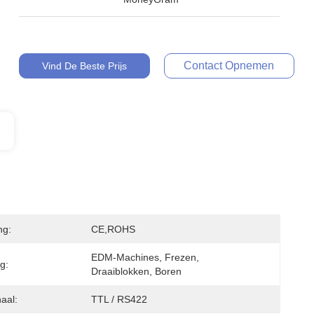
Contact Opnemen
Vind De Beste Prijs
ng:
CE,ROHS
EDM-Machines, Frezen, 
g:
Draaiblokken, Boren
aal:
TTL / RS422