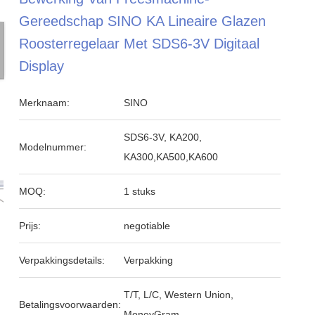
Gereedschap SINO KA Lineaire Glazen
Roosterregelaar Met SDS6-3V Digitaal
Display
Merknaam:
SINO
SDS6-3V, KA200,
Modelnummer:
KA300,KA500,KA600
MOQ:
1 stuks
Prijs:
negotiable
Verpakkingsdetails:
Verpakking
T/T, L/C, Western Union,
Betalingsvoorwaarden:
MoneyGram