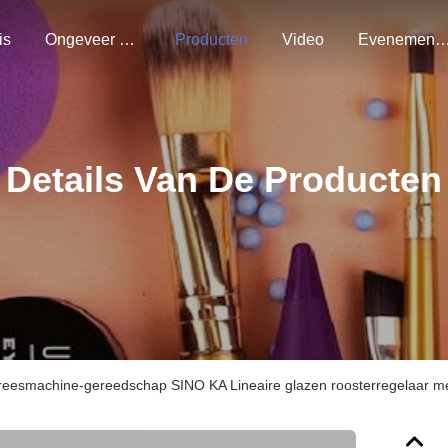
is
Ongeveer Ons
Producten
Video
Evenemen
Details Van De Producten
reesmachine-gereedschap SINO KA Lineaire glazen roosterregelaar met