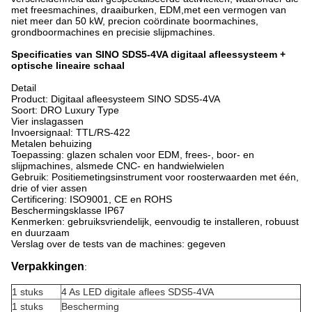
met freesmachines, draaiburken, EDM,met een vermogen van
niet meer dan 50 kW, precion coördinate boormachines,
grondboormachines en precisie slijpmachines.
Specificaties van SINO SDS5-4VA digitaal afleessysteem +
optische lineaire schaal
Detail
Product: Digitaal afleesysteem SINO SDS5-4VA
Soort: DRO Luxury Type
Vier inslagassen
Invoersignaal: TTL/RS-422
Metalen behuizing
Toepassing: glazen schalen voor EDM, frees-, boor- en
slijpmachines, alsmede CNC- en handwielwielen
Gebruik: Positiemetingsinstrument voor roosterwaarden met één,
drie of vier assen
Certificering: ISO9001, CE en ROHS
Beschermingsklasse IP67
Kenmerken: gebruiksvriendelijk, eenvoudig te installeren, robuust
en duurzaam
Verslag over de tests van de machines: gegeven
Verpakkingen
:
1 stuks
4 As LED digitale aflees SDS5-4VA
1 stuks
Bescherming