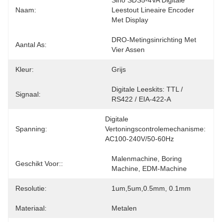
Sino SDS5-4VA Digitale 
Naam:
Leestout Lineaire Encoder 
Met Display
DRO-Metingsinrichting Met 
Aantal As:
Vier Assen
Kleur:
Grijs
Digitale Leeskits: TTL / 
Signaal:
RS422 / EIA-422-A
Digitale 
Spanning:
Vertoningscontrolemechanisme:  
AC100-240V/50-60Hz
Malenmachine, Boring 
Geschikt Voor::
Machine, EDM-Machine
Resolutie:
1um,5um,0.5mm, 0.1mm
Materiaal:
Metalen