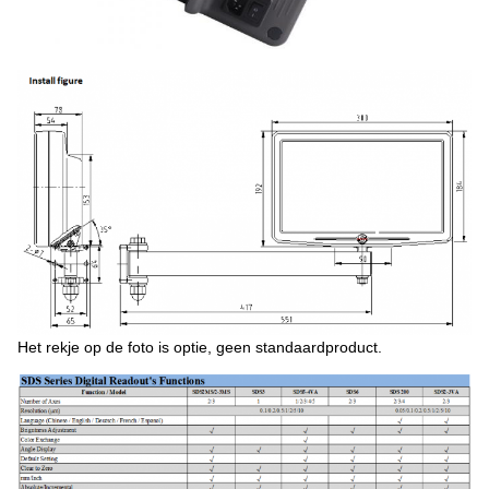
Het rekje op de foto is optie, geen standaardproduct.