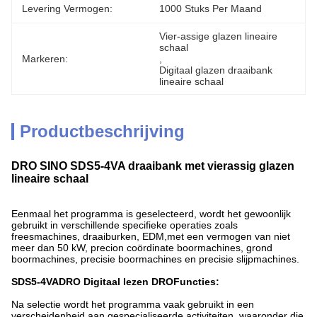
Levering Vermogen:
1000 Stuks Per Maand
Vier-assige glazen lineaire 
schaal
Markeren:
, 
Digitaal glazen draaibank 
lineaire schaal
Productbeschrijving
DRO SINO SDS5-4VA draaibank met vierassig glazen
lineaire schaal
Eenmaal het programma is geselecteerd, wordt het gewoonlijk
gebruikt in verschillende specifieke operaties zoals
freesmachines, draaiburken, EDM,met een vermogen van niet
meer dan 50 kW, precion coördinate boormachines, grond
boormachines, precisie boormachines en precisie slijpmachines.
SDS5-4VA
DRO Digitaal lezen DRO
Functies:
Na selectie wordt het programma vaak gebruikt in een
verscheidenheid aan gespecialiseerde activiteiten, waaronder die