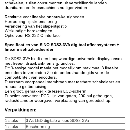
schakelen, zullen consumenten uit verschillende landen
draaibaren en freesmachines nuttiger vinden.
Restitutie voor lineaire onnauwkeurigheden
Herroeping bij stroomstoring
Verandering van het slapentijdstip
Wiskundige berekeningen
Optie voor RS-232-C-interface
Specificaties van SINO SDS2-3VA digitaal afleessysteem +
lineaire schaalcodeerder
De SDS2-3VA biedt een hoogwaardige universele displayconsole
met frees-, draaibank- en slijpfuncties.
Dit 3-assige model maakt het mogelijk om maximaal 3 lineaire
encoders te verbinden.Zie de onderstaande gids voor de
compatibiliteit van encoders.
Duurzaam voorpaneel membraan met tastbare schakelaars en
robuuste gietbehuising.
Een groot, gemakkelijk te lezen LCD-scherm.
Functies omvatten: PCD, lijn van gaten, 200 nul geheugen,
radius/diameter weergave, verplaatsing van gereedschap.
Verpakkingen
:
1 stuks
3 As LED digitale aflees SDS2-3Va
1 stuks
Bescherming