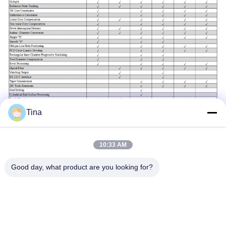
Tina
10:33 AM
Labels:
Good day, what product are you looking for?
Multifunctionele Draaibankdro Uitrusting
5µm 3 Asdro Uitrusting