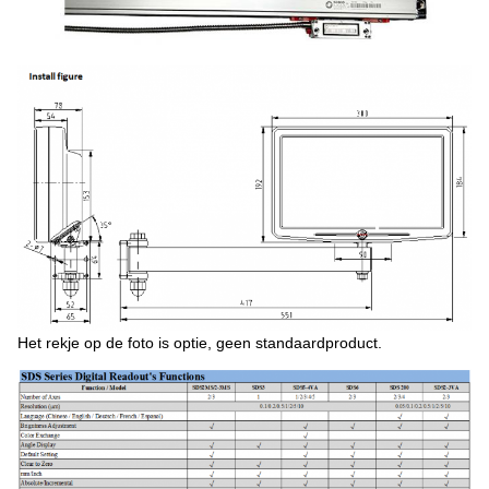
Het rekje op de foto is optie, geen standaardproduct.