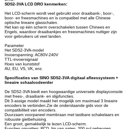
SDS2-3VA LCD DRO kenmerken:
Het LCD-scherm wordt veel gebruikt voor draaibank-, boor-,
boor- en freesmachines en is compatibel met alle Chinese
optische lineaire glasschalen.
Het kan op één scherm overschakelen tussen Chinees en
Engels, waardoor draaibankjes en freesmachines nuttiger zijn
voor gebruikers uit veel landen.
Parameter
Het SDS2-3VA-model
Invoerspanning: AC80V-240V
TTL-invoersignaal
Hoes van kunststof
AU, EU, VS, VK, enz.
Specificaties van SINO SDS2-3VA digitaal afleessysteem +
lineaire schaalcodeerder
De SDS2-3VA biedt een hoogwaardige universele displayconsole
met frees-, draaibank- en slijpfuncties.
Dit 3-assige model maakt het mogelijk om maximaal 3 lineaire
encoders te verbinden.Zie de onderstaande gids voor de
compatibiliteit van encoders.
Duurzaam voorpaneel membraan met tastbare schakelaars en
robuuste gietbehuising.
Een groot, gemakkelijk te lezen LCD-scherm.
Functies omvatten: PCD, lijn van gaten, 200 nul geheugen,