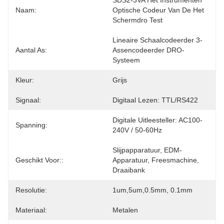
SDS2-3VA Het Instrumenten 
Naam:
Optische Codeur Van De Het 
Schermdro Test
Lineaire Schaalcodeerder 3-
Aantal As:
Assencodeerder DRO-
Systeem
Kleur:
Grijs
Signaal:
Digitaal Lezen: TTL/RS422
Digitale Uitleesteller: AC100-
Spanning:
240V / 50-60Hz
Slijpapparatuur, EDM-
Geschikt Voor::
Apparatuur, Freesmachine, 
Draaibank
Resolutie:
1um,5um,0.5mm, 0.1mm
Materiaal:
Metalen