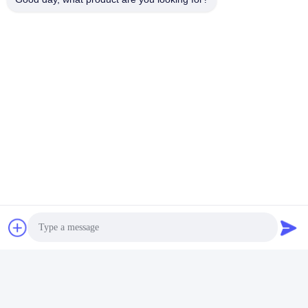
Multifunctionele Draaibankdro Uitrusting
5µm 3 Asdro Uitrusting
Ce 3 As Digitaal Lezen
Snel contact
Adres
401, No.7, 1st Straat, Streek 3 de Oost-west Weg van
Xilang, Liwan-District, Guangzhou
Tel
86--18620615002