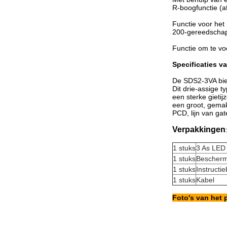
R-boogfunctie (a
Functie voor het
200-gereedschap
Functie om te vo
Specificaties v
De SDS2-3VA bied
Dit drie-assige t
een sterke gieti
een groot, gemak
PCD, lijn van ga
Verpakkingen
1 stuks
3 As LED 
1 stuks
Bescherm
1 stuks
Instructi
1 stuks
Kabel
Foto's van het 