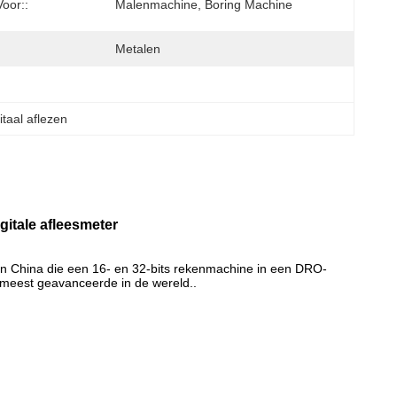
oor::
Malenmachine, Boring Machine
Metalen
itaal aflezen
itale afleesmeter
k in China die een 16- en 32-bits rekenmachine in een DRO-
 meest geavanceerde in de wereld..