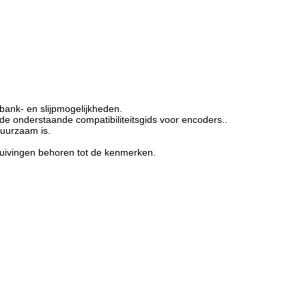
bank- en slijpmogelijkheden.
 de onderstaande compatibiliteitsgids voor encoders..
duurzaam is.
huivingen behoren tot de kenmerken.