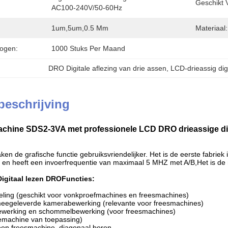
Geschikt V
AC100-240V/50-60Hz
1um,5um,0.5 Mm
Materiaal:
ogen:
1000 Stuks Per Maand
DRO Digitale aflezing van drie assen
, 
LCD-drieassig dig
beschrijving
achine SDS2-3VA met professionele LCD DRO drieassige dig
ken de grafische functie gebruiksvriendelijker. Het is de eerste fabrie
 en heeft een invoerfrequentie van maximaal 5 MHZ met A/B,Het is de
igitaal lezen DRO
Functies:
ling (geschikt voor vonkproefmachines en freesmachines)
meegeleverde kamerabewerking (relevante voor freesmachines)
werking en schommelbewerking (voor freesmachines)
emachine van toepassing)
een freesmachine, diagonaal boren