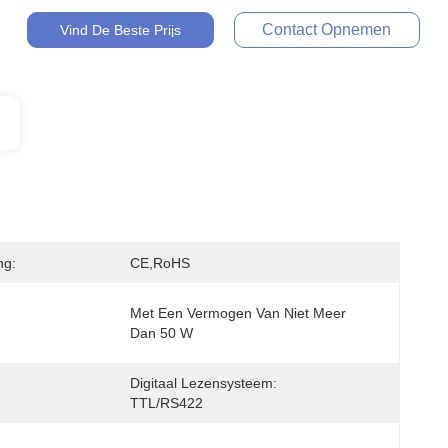
Contact Opnemen
Vind De Beste Prijs
ng:
CE,RoHS
Met Een Vermogen Van Niet Meer 
Dan 50 W
Digitaal Lezensysteem: 
TTL/RS422