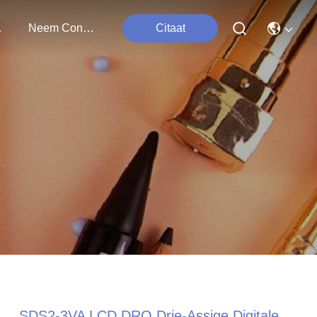
ten
Neem Contact Met Ons Op
Citaat
SDS2-3VA LCD DRO Drie-Assige Digitale