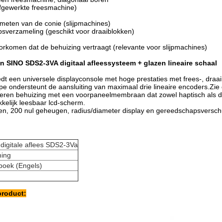
fgewerkte freesmachine)
 meten van de conie (slijpmachines)
sverzameling (geschikt voor draaiblokken)
orkomen dat de behuizing vertraagt (relevante voor slijpmachines)
an SINO SDS2-3VA digitaal afleessysteem + glazen lineaire schaal
t een universele displayconsole met hoge prestaties met frees-, draai
ype ondersteunt de aansluiting van maximaal drie lineaire encoders.Zie
jzeren behuizing met een voorpaneelmembraan dat zowel haptisch als 
kelijk leesbaar lcd-scherm.
ten, 200 nul geheugen, radius/diameter display en gereedschapsversc
:
digitale aflees SDS2-3Va
ing
eboek (Engels)
product: