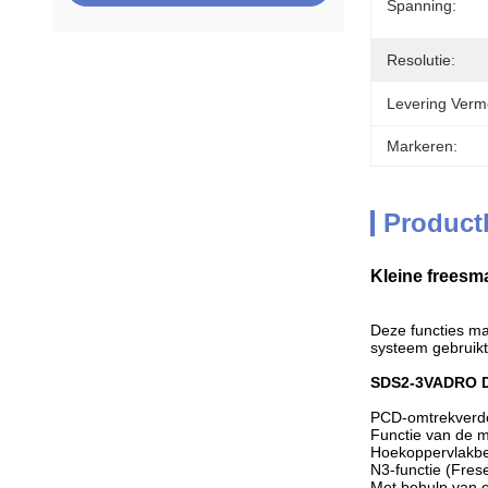
Spanning:
Resolutie:
Levering Verm
Markeren:
Product
Kleine freesm
Deze functies ma
systeem gebruikt
SDS2-3VA
DRO D
PCD-omtrekverde
Functie van de 
Hoekoppervlakbe
N3-functie (Fres
Met behulp van 