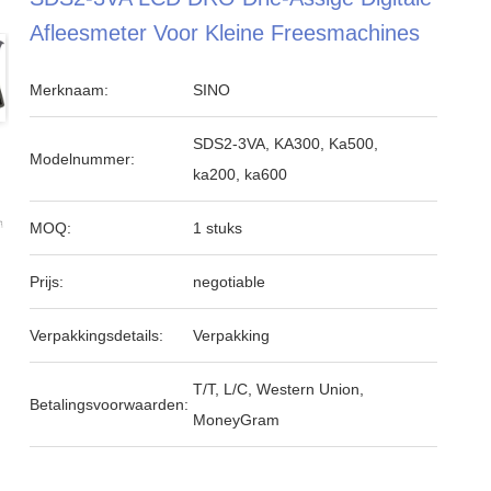
Afleesmeter Voor Kleine Freesmachines
Merknaam:
SINO
SDS2-3VA, KA300, Ka500,
Modelnummer:
ka200, ka600
MOQ:
1 stuks
Prijs:
negotiable
Verpakkingsdetails:
Verpakking
T/T, L/C, Western Union,
Betalingsvoorwaarden:
MoneyGram