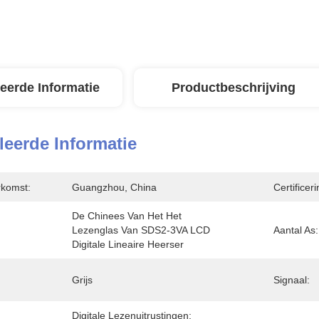
leerde Informatie
Productbeschrijving
leerde Informatie
rkomst:
Guangzhou, China
Certificeri
De Chinees Van Het Het 
Lezenglas Van SDS2-3VA LCD 
Aantal As:
Digitale Lineaire Heerser
Grijs
Signaal:
Digitale Lezenuitrustingen:  