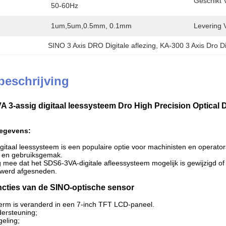
Geschikt V
50-60Hz
1um,5um,0.5mm, 0.1mm
Levering 
SINO 3 Axis DRO Digitale aflezing
, 
KA-300 3 Axis Dro Di
beschrijving
3-assig digitaal leessysteem Dro High Precision Optical Di
gegevens:
itaal leessysteem is een populaire optie voor machinisten en operator
 en gebruiksgemak.
 mee dat het SDS6-3VA-digitale afleessysteem mogelijk is gewijzigd o
 werd afgesneden.
ncties van de SINO-optische sensor
herm is veranderd in een 7-inch TFT LCD-paneel.
dersteuning;
geling;