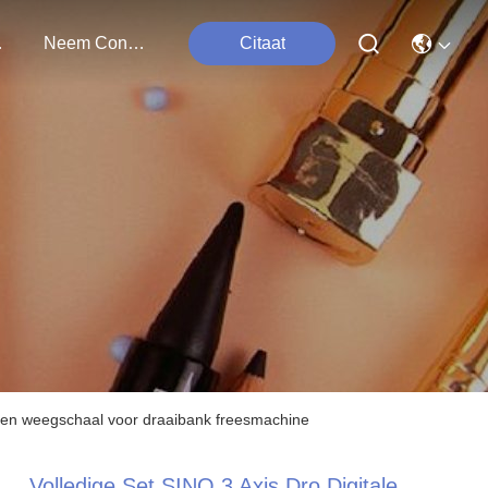
ten
Neem Contact Met Ons Op
Citaat
lazen weegschaal voor draaibank freesmachine
Volledige Set SINO 3 Axis Dro Digitale