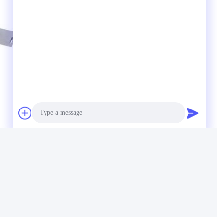
Photo
Video Call
Audio Call