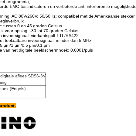
n het programma;
de EMC-testindicatoren en verbeterde anti-interferentie mogelijkhed
nning: AC 80V/260V; 50/60Hz; compatibel met de Amerikaanse stekker
rgieverbruik
: tussen 0 en 45 graden Celsius
k voor opslag: -30 tot 70 graden Celsius
 invoersignaal: vierkantsgolf TTL/RS422
et toelaatbare invoersignaal: minder dan 5 MHz
: 5 μm/1 μm/0,5 μm/0,1 μm
ie van het digitale beeldschermhoek: 0,0001/puls
:
digitale aflees SDS6-3V
ing
eboek (Engels)
product: