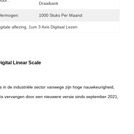
oor::
Draaibank
Vermogen:
1000 Stuks Per Maand
gitale aflezing
, 
1um 3 Axis Digitaal Lezen
gital Linear Scale
s in de industriële sector vanwege zijn hoge nauwkeurigheid,
f is vervangen door een nieuwere versie sinds september 2021,