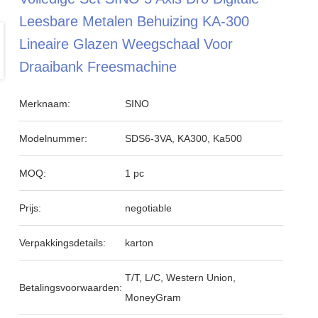
Leesbare Metalen Behuizing KA-300
Lineaire Glazen Weegschaal Voor
Draaibank Freesmachine
Merknaam:
SINO
Modelnummer:
SDS6-3VA, KA300, Ka500
MOQ:
1 pc
Prijs:
negotiable
Verpakkingsdetails:
karton
T/T, L/C, Western Union,
Betalingsvoorwaarden:
MoneyGram