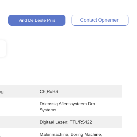
Contact Opnemen
Vind De Beste Prijs
ng:
CE,RoHS
Drieassig Afleessysteem Dro 
Systems
Digitaal Lezen: TTL/RS422
Malenmachine, Boring Machine, 