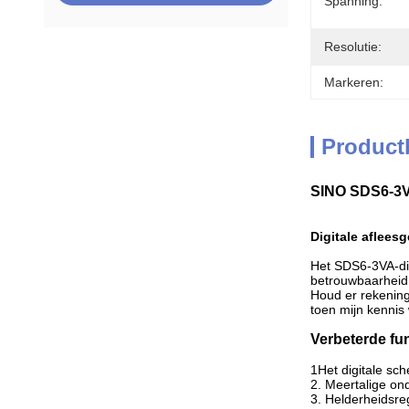
Spanning:
Resolutie:
Markeren:
Product
SINO SDS6-3VA 
Digitale aflees
Het SDS6-3VA-dig
betrouwbaarheid
Houd er rekening
toen mijn kennis
Verbeterde fu
1Het digitale sc
2. Meertalige on
3. Helderheidsre