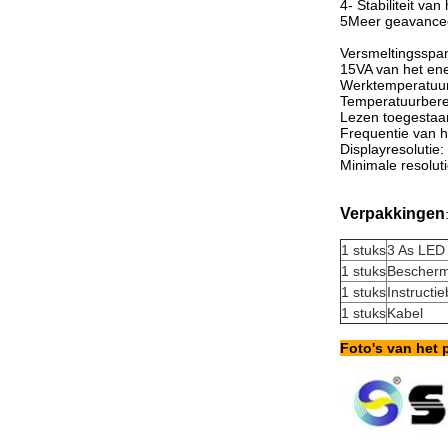
4- Stabiliteit va
5Meer geavanceer
Versmeltingsspa
15VA van het ene
Werktemperatuur
Temperatuurberei
Lezen toegestaan
Frequentie van h
Displayresolutie
Minimale resolut
Verpakkingen
1 stuks
3 As LED 
1 stuks
Bescherm
1 stuks
Instructi
1 stuks
Kabel
Foto's van het 