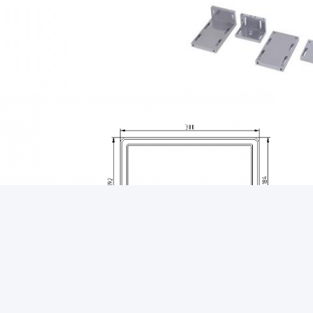
oto is optie, geen standaardproduct.