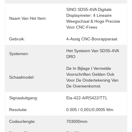
SINO SDS5-4VA Digitale 
Displaymeter: 4 Lineaire 
Naam Van Het Item:
Weegschaal & Hoge Precisie 
Voor CNC-Frees
Gebruik:
4-Assig CNC-Boorapparaat
Het Systeem Van SDS5-4VA 
Systemen:
DRO
De In Bijlage I Vermelde 
Voorschriften Gelden Ook 
Schaalmodel:
Voor De Ondertekening Van 
De Overeenkomst.
Signaaluitgang:
Eia-422-A/RS422/TTL
Resolutie:
0.005 / 0,001/0,0005 Mm
Codeurlengte:
703000mm