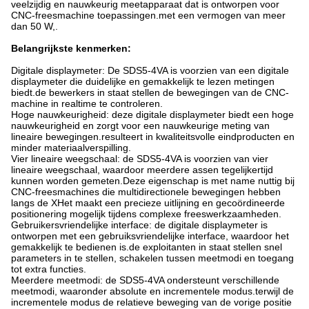
veelzijdig en nauwkeurig meetapparaat dat is ontworpen voor
CNC-freesmachine toepassingen.met een vermogen van meer
dan 50 W,.
Belangrijkste kenmerken:
Digitale displaymeter: De SDS5-4VA is voorzien van een digitale
displaymeter die duidelijke en gemakkelijk te lezen metingen
biedt.de bewerkers in staat stellen de bewegingen van de CNC-
machine in realtime te controleren.
Hoge nauwkeurigheid: deze digitale displaymeter biedt een hoge
nauwkeurigheid en zorgt voor een nauwkeurige meting van
lineaire bewegingen.resulteert in kwaliteitsvolle eindproducten en
minder materiaalverspilling.
Vier lineaire weegschaal: de SDS5-4VA is voorzien van vier
lineaire weegschaal, waardoor meerdere assen tegelijkertijd
kunnen worden gemeten.Deze eigenschap is met name nuttig bij
CNC-freesmachines die multidirectionele bewegingen hebben
langs de XHet maakt een precieze uitlijning en gecoördineerde
positionering mogelijk tijdens complexe freeswerkzaamheden.
Gebruikersvriendelijke interface: de digitale displaymeter is
ontworpen met een gebruiksvriendelijke interface, waardoor het
gemakkelijk te bedienen is.de exploitanten in staat stellen snel
parameters in te stellen, schakelen tussen meetmodi en toegang
tot extra functies.
Meerdere meetmodi: de SDS5-4VA ondersteunt verschillende
meetmodi, waaronder absolute en incrementele modus.terwijl de
incrementele modus de relatieve beweging van de vorige positie