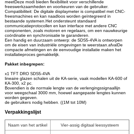
meetDeze modi bieden flexibiliteit voor verschillende
freeswerkzaamheden en voorkeuren van de gebruiker.
Compatibiliteit: De digitale displaymeter is compatibel met CNC-
freesmachines en kan naadloos worden geïntegreerd in
bestaande systemen.Het ondersteunt standaard
communicatieprotocollen en kan interface met andere CNC
componenten, zoals motoren en regelaars, om een nauwkeurige
coördinatie en synchronisatie te garanderen.
Een handig en duurzaam ontwerp: de SDS5-4VA is ontworpen
om de eisen van industriële omgevingen te weerstaan.afvalDe
compacte afmetingen en de eenvoudige installatie maken het
installatieproces gemakkelijk.
Pakket inbegrepen:
x1 TFT DRO SDS5-4VA
lineaire glazen schalen uit de KA-serie, vaak modellen KA-600 of
KA-300, x2 pc.
Bovendien is de normale lengte van de verlengingssignaallijn
voor weegschaal 3000 mm, hoewel aangepaste lengtes kunnen
worden gegeven.
de gebruikers nodig hebben. ((1M tot 10M)
Verpakkingslijst
Naam van het artikel
Vier-assig digitaal leessysteem