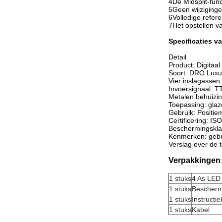
4De Midsplit-func
5Geen wijziginge
6Volledige refer
7Het opstellen va
Specificaties v
Detail
Product: Digita
Soort: DRO Luxu
Vier inslagassen
Invoersignaal: 
Metalen behuizi
Toepassing: gla
Gebruik: Positie
Certificering: 
Beschermingskla
Kenmerken: gebru
Verslag over de 
Verpakkingen
1 stuks
4 As LED 
1 stuks
Bescherm
1 stuks
Instructi
1 stuks
Kabel