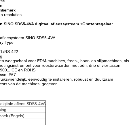
tie
n.
entiemerk
n resoluties
an SINO SDS5-4VA digitaal afleessysteem +
Grattenregelaar
al afleesysteem SINO SDS5-4VA
ry Type
TTL/RS-422
ng
zen weegschaal voor EDM-machines, frees-, boor- en slijpmachines, a
metingsinstrument voor roosterwaarden met één, drie of vier assen
ISO9001, CE en ROHS
sse IP67
iksvriendelijk, eenvoudig te installeren, robuust en duurzaam
tests van de machines: gegeven
:
digitale aflees SDS5-4VA
ing
eboek (Engels)