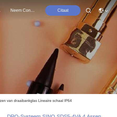
ten
Neem Contact Met Ons Op
Citaat
zen van draaibankglas Lineaire schaal IP64
DRO-Systeem SINO SDS5-4VA 4 Assen