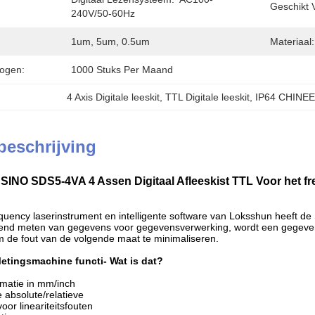
Geschikt V
240V/50-60Hz
1um, 5um, 0.5um
Materiaal:
ogen:
1000 Stuks Per Maand
4 Axis Digitale leeskit
, 
TTL Digitale leeskit
, 
IP64 CHINEE
beschrijving
INO SDS5-4VA 4 Assen Digitaal Afleeskist TTL Voor het fre
quency laserinstrument en intelligente software van Loksshun heeft de
rend meten van gegevens voor gegevensverwerking, wordt een gegeven
m de fout van de volgende maat te minimaliseren.
etingsmachine functi
- Wat is dat?
matie in mm/inch
 absolute/relatieve
or lineariteitsfouten