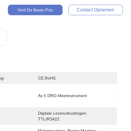
Contact Opnemen
Vind De Beste Prijs
ng:
CE,RoHS
As 5 DRO-Meetinstrument
Digitale Lezenuitrustingen: 
TTL/RS422
Malenmachine, Boring Machine, 