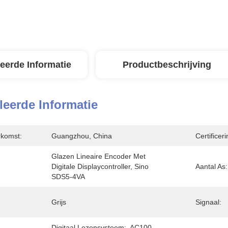
leerde Informatie
Productbeschrijving
leerde Informatie
rkomst:
Guangzhou, China
Certificeri
Glazen Lineaire Encoder Met 
Digitale Displaycontroller, Sino 
Aantal As:
SDS5-4VA
Grijs
Signaal:
Digitaal Lezensysteem:  AC100-