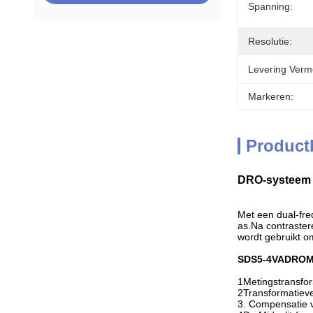
Spanning:
Resolutie:
Levering Verm
Markeren:
Product
DRO-systeem S
Met een dual-fre
as.Na contraste
wordt gebruikt o
SDS5-4VA
DRO
M
1Metingstransfor
2Transformatieve
3. Compensatie vo