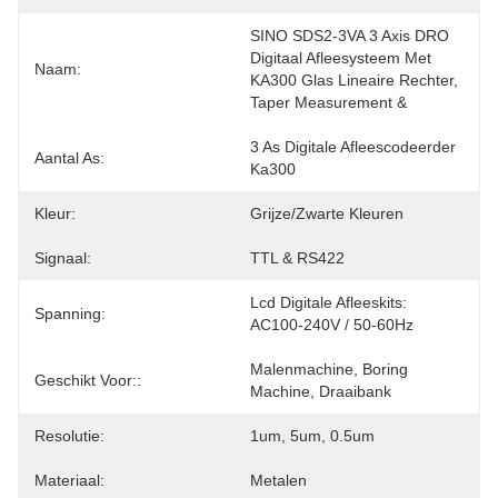
SINO SDS2-3VA 3 Axis DRO 
Digitaal Afleesysteem Met 
Naam:
KA300 Glas Lineaire Rechter, 
Taper Measurement & 
3 As Digitale Afleescodeerder 
Aantal As:
Ka300
Kleur:
Grijze/zwarte Kleuren
Signaal:
TTL & RS422
Lcd Digitale Afleeskits: 
Spanning:
AC100-240V / 50-60Hz
Malenmachine, Boring 
Geschikt Voor::
Machine, Draaibank
Resolutie:
1um, 5um, 0.5um
Materiaal:
Metalen