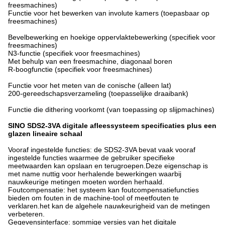
freesmachines)
Functie voor het bewerken van involute kamers (toepasbaar op
freesmachines)
Bevelbewerking en hoekige oppervlaktebewerking (specifiek voor
freesmachines)
N3-functie (specifiek voor freesmachines)
Met behulp van een freesmachine, diagonaal boren
R-boogfunctie (specifiek voor freesmachines)
Functie voor het meten van de conische (alleen lat)
200-gereedschapsverzameling (toepasselijke draaibank)
Functie die dithering voorkomt (van toepassing op slijpmachines)
SINO SDS2-3VA digitale afleessysteem specificaties plus een
glazen lineaire schaal
Vooraf ingestelde functies: de SDS2-3VA bevat vaak vooraf
ingestelde functies waarmee de gebruiker specifieke
meetwaarden kan opslaan en terugroepen.Deze eigenschap is
met name nuttig voor herhalende bewerkingen waarbij
nauwkeurige metingen moeten worden herhaald.
Foutcompensatie: het systeem kan foutcompensatiefuncties
bieden om fouten in de machine-tool of meetfouten te
verklaren.het kan de algehele nauwkeurigheid van de metingen
verbeteren.
Gegevensinterface: sommige versies van het digitale