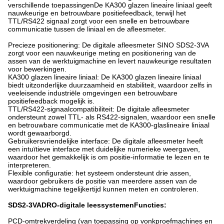
verschillende toepassingenDe KA300 glazen lineaire liniaal geeft
nauwkeurige en betrouwbare positiefeedback, terwijl het
TTL/RS422 signaal zorgt voor een snelle en betrouwbare
communicatie tussen de liniaal en de afleesmeter.
Precieze positionering: De digitale afleesmeter SINO SDS2-3VA
zorgt voor een nauwkeurige meting en positionering van de
assen van de werktuigmachine en levert nauwkeurige resultaten
voor bewerkingen.
KA300 glazen lineaire liniaal: De KA300 glazen lineaire liniaal
biedt uitzonderlijke duurzaamheid en stabiliteit, waardoor zelfs in
veeleisende industriële omgevingen een betrouwbare
positiefeedback mogelijk is.
TTL/RS422-signaalcompatibiliteit: De digitale afleesmeter
ondersteunt zowel TTL- als RS422-signalen, waardoor een snelle
en betrouwbare communicatie met de KA300-glaslineaire liniaal
wordt gewaarborgd.
Gebruikersvriendelijke interface: De digitale afleesmeter heeft
een intuïtieve interface met duidelijke numerieke weergaven,
waardoor het gemakkelijk is om positie-informatie te lezen en te
interpreteren.
Flexible configuratie: het systeem ondersteunt drie assen,
waardoor gebruikers de positie van meerdere assen van de
werktuigmachine tegelijkertijd kunnen meten en controleren.
SDS2-3VA
DRO-digitale leessystemen
Functies:
PCD-omtrekverdeling (van toepassing op vonkproefmachines en