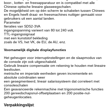
boor-, kotter- en freesapparatuur en is compatibel met alle
Chinese optische lineaire glasweegschalen.
De mogelijkheid om op één scherm te schakelen tussen Chinees
en Engels heeft draai- en freesmachines nuttiger gemaakt voor
gebruikers uit een aantal landen.
Parameter
Iteraties van SDS2-3VA
ingangsspanning varieert van 80 tot 240 volt.
TTL-ingangssignaal
met een kunststof bekleding
zoals de VS, het VK, de EU, de AU, enz.
Voornamelijk digitale displayfuncties
Het geheugen voor interruptinstellingen en de slaapmodus van
de console zijn ook uitgeschakeld.
Gebruik lineaire compensatie om rekening te houden met lineaire
leesfouten.
metrische en imperiale eenheden geven incrementele en
absolute coördinaten weer
een gesegmenteerd, lineair salarissysteem dat correleert met
consoleschalen
Een geavanceerde rekenmachine met trigonometrische functies
200 gereedschapsnul-offsetplaatsen en 200 positie-nul-
geheugenlocaties.
Verpakkingslijst
: