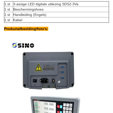
1 st
3-assige LED digitale uitlezing SDS2-3Va
1 st
Beschermingshoes
1 st
Handleiding (Engels)
1 st
Kabel
Productafbeelding/foto's: