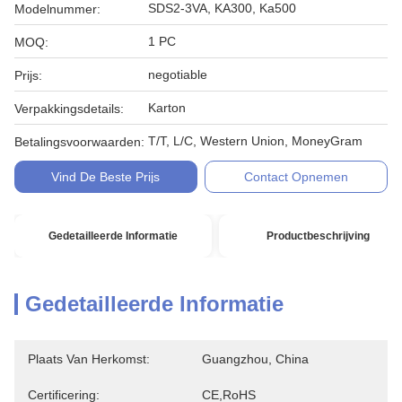
SDS2-3VA, KA300, Ka500
Modelnummer:
1 PC
MOQ:
negotiable
Prijs:
Karton
Verpakkingsdetails:
T/T, L/C, Western Union, MoneyGram
Betalingsvoorwaarden:
Vind De Beste Prijs
Contact Opnemen
Gedetailleerde Informatie
Productbeschrijving
Gedetailleerde Informatie
Plaats Van Herkomst:
Guangzhou, China
Certificering:
CE,RoHS