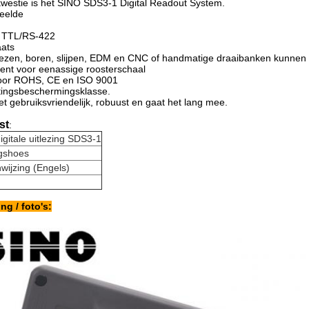
kwestie is het SINO SDS3-1 Digital Readout System.
weelde
: TTL/RS-422
aats
ezen, boren, slijpen, EDM en CNC of handmatige draaibanken kunnen 
ent voor eenassige roosterschaal
 voor ROHS, CE en ISO 9001
htingsbeschermingsklasse.
et gebruiksvriendelijk, robuust en gaat het lang mee.
st
:
igitale uitlezing SDS3-1
gshoes
wijzing (Engels)
ng / foto's: