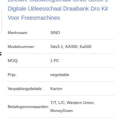
Digitale Uitleesschaal Draaibank Dro Kit
Voor Freesmachines
Merknaam:
SINO
Modelnummer:
Sds3-1, KA300, Ka500
MOQ:
1 PC
Prijs:
negotiable
Verpakkingsdetails:
Karton
T/T, L/C, Western Union,
Betalingsvoorwaarden:
MoneyGram