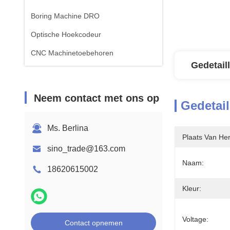
Boring Machine DRO
Optische Hoekcodeur
CNC Machinetoebehoren
Gedetail
Neem contact met ons op
Gedetail
Ms. Berlina
Plaats Van He
sino_trade@163.com
Naam:
18620615002
Kleur:
Voltage:
Contact opnemen