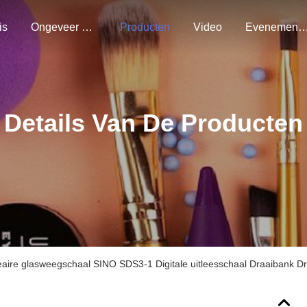
is
Ongeveer Ons
Producten
Video
Evenemen
Details Van De Producten
eaire glasweegschaal SINO SDS3-1 Digitale uitleesschaal Draaibank Dr