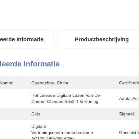
leerde Informatie
Productbeschrijving
leerde Informatie
rkomst:
Guangzhou, China
Certificeri
Het Lineaire Digitale Lezen Van De 
Aantal As:
Codeur Chinees Sds3-1 Vertoning
Grijs
Signaal:
Digitale 
Vertoningscontrolemechanisme:  
Geschikt 
AC100-240V/50-60Hz