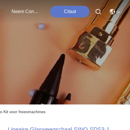
ten
Neem Contact Met Ons Op
Citaat
o Kit voor freesmachines
Lineaire Glasweegschaal SINO SDS3-1