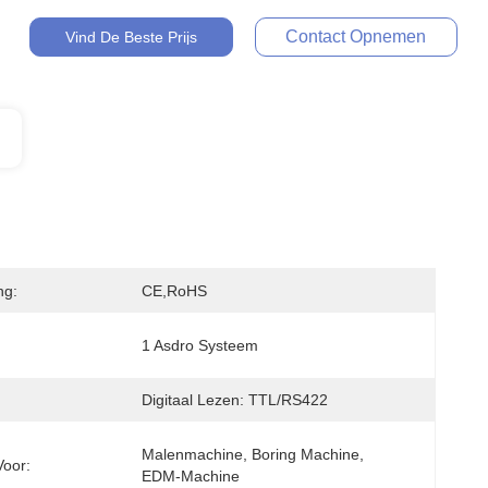
Contact Opnemen
Vind De Beste Prijs
ng:
CE,RoHS
1 Asdro Systeem
Digitaal Lezen: TTL/RS422
Malenmachine, Boring Machine, 
Voor:
EDM-Machine