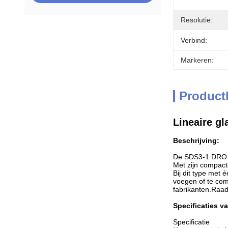
Resolutie:
Verbind:
Markeren:
Product
Lineaire g
Beschrijving:
De SDS3-1 DRO is
Met zijn compac
Bij dit type met
voegen of te com
fabrikanten.Raad
Specificaties v
Specificatie