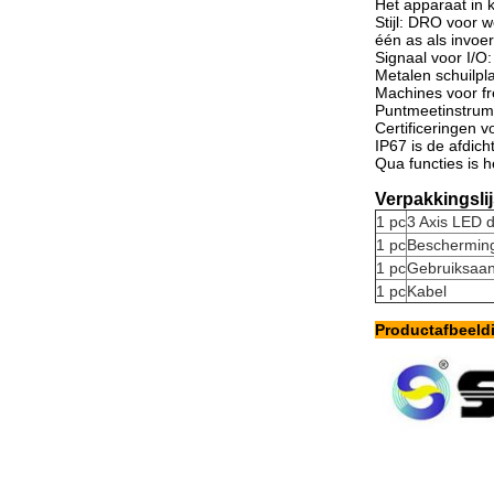
Het apparaat in 
Stijl: DRO voor 
één as als invoer
Signaal voor I/O
Metalen schuilpl
Machines voor fr
Puntmeetinstrum
Certificeringen
IP67 is de afdic
Qua functies is h
Verpakkingslij
1 pc
3 Axis LED d
1 pc
Beschermin
1 pc
Gebruiksaan
1 pc
Kabel
Productafbeeldi