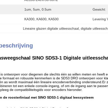
1um, 5um, 0.5um
Gewicht:
KA300, KA600, KA500
Levering 
Lineaire glazen digitale uitleesschaal
, 
digitale uitleessc
beschrijving
lasweegschaal SINO SDS3-1 Digitale uitleessch
 ontworpen voor diegenen die slechts één as willen meten en heeft ee
te formaat en robuuste kenmerken is de SDS3 DRO ontworpen voor kla
 één as wordt maximaal één lineaire encoderverbinding ondersteund.Er 
bineren tot een enkele console-ingang, of om de ingang aan te passe
pleeg de compatibiliteitsgids voor encoders hieronder.
an de roosterliniaal met SINO SDS3-1 digitaal leessysteem