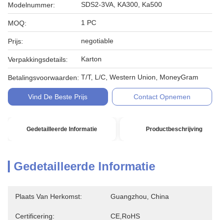
SDS2-3VA, KA300, Ka500
Modelnummer:
1 PC
MOQ:
negotiable
Prijs:
Karton
Verpakkingsdetails:
T/T, L/C, Western Union, MoneyGram
Betalingsvoorwaarden:
Vind De Beste Prijs
Contact Opnemen
Gedetailleerde Informatie
Productbeschrijving
Gedetailleerde Informatie
Plaats Van Herkomst:
Guangzhou, China
Certificering:
CE,RoHS