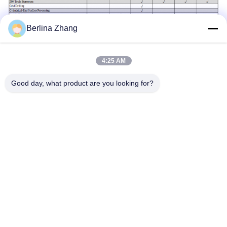
Berlina Zhang
4:25 AM
Labels:
Good day, what product are you looking for?
Multifunctionele Draaibankdro Uitrusting
5µm 3 Asdro Uitrusting
Ce 3 As Digitaal Lezen
Snel contact