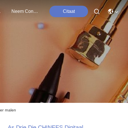
ten
Neem Contact Met Ons Op
Citaat
ser malen
As Drie Die CHINEES Digitaal