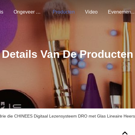
is
Ongeveer Ons
Producten
Video
Evenemen
Details Van De Producten
drie die CHINEES Digitaal Lezensysteem DRO met Glas Lineaire Heer