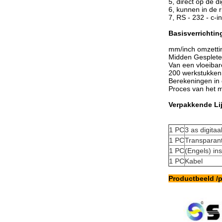
5, direct op de di
6, kunnen in de 
7, RS - 232 - c-
Basisverrichtin
mm/inch omzettin
Midden Gesplete
Van een vloeibare
200 werkstukken
Berekeningen in
Proces van het m
Verpakkende Lij
1 PC
3 as digita
1 PC
Transparan
1 PC
(Engels) in
1 PC
Kabel
Productbeeld /