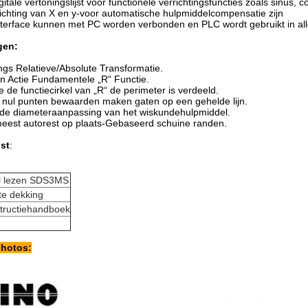
gitale vertoningslijst voor functionele verrichtingsfuncties zoals sinus, c
richting van X en y-voor automatische hulpmiddelcompensatie zijn
interface kunnen met PC worden verbonden en PLC wordt gebruikt in al
gen:
gs Relatieve/Absolute Transformatie.
n Actie Fundamentele „R“ Functie.
 de functiecirkel van „R“ de perimeter is verdeeld.
 nul punten bewaarden maken gaten op een gehelde lijn.
 de diameteraanpassing van het wiskundehulpmiddel.
eest autorest op plaats-Gebaseerd schuine randen.
st
:
al lezen SDS3MS
te dekking
structiehandboek
photos: