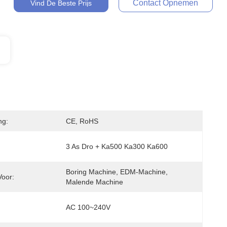
Contact Opnemen
Vind De Beste Prijs
ng:
CE, RoHS
3 As Dro + Ka500 Ka300 Ka600
Boring Machine, EDM-Machine, 
Voor:
Malende Machine
AC 100~240V