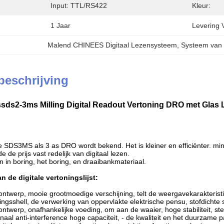
Input: TTL/RS422
Kleur:
1 Jaar
Levering 
Malend CHINEES Digitaal Lezensysteem
, 
Systeem van 
beschrijving
ds2-3ms Milling Digital Readout Vertoning DRO met Glas L
ie SDS3MS als 3 as DRO wordt bekend. Het is kleiner en efficiënter. m
e de prijs vast redelijk van digitaal lezen.
 in boring, het boring, en draaibankmateriaal.
n de digitale vertoningslijst:
ontwerp, mooie grootmoedige verschijning, telt de weergavekarakteristie
ingsshell, de verwerking van oppervlakte elektrische pensu, stofdichte s
 ontwerp, onafhankelijke voeding, om aan de waaier, hoge stabiliteit, 
naal anti-interference hoge capaciteit, - de kwaliteit en het duurzame