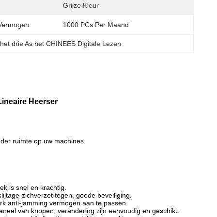
Grijze Kleur
Vermogen:
1000 PCs Per Maand
het drie As het CHINEES Digitale Lezen
ineaire Heerser
inder ruimte op uw machines.
k is snel en krachtig.
lijtage-zichverzet tegen, goede beveiliging.
sterk anti-jamming vermogen aan te passen.
 paneel van knopen, verandering zijn eenvoudig en geschikt.