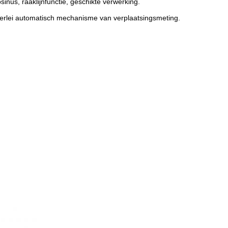
osinus, raaklijnfunctie, geschikte verwerking.
lerlei automatisch mechanisme van verplaatsingsmeting.