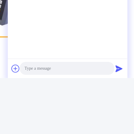
Photo
Video Call
Audio Call