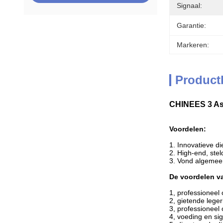
Signaal:
Garantie:
Markeren:
Product
CHINEES 3 Ass
Voordelen:
1. Innovatieve d
2. High-end, steld
3. Vond algemeen
De voordelen va
1, professioneel 
2, gietende leger
3, professioneel
4, voeding en sig