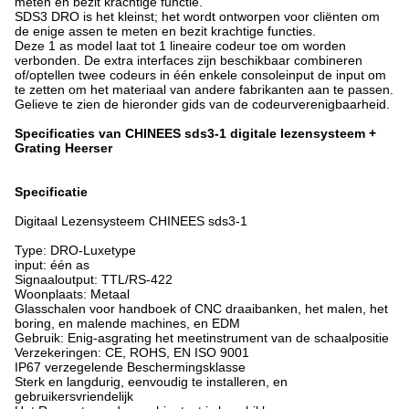
meten en bezit krachtige functie.
SDS3 DRO is het kleinst; het wordt ontworpen voor cliënten om
de enige assen te meten en bezit krachtige functies.
Deze 1 as model laat tot 1 lineaire codeur toe om worden
verbonden. De extra interfaces zijn beschikbaar combineren
of/optellen twee codeurs in één enkele consoleinput de input om
te zetten om het materiaal van andere fabrikanten aan te passen.
Gelieve te zien de hieronder gids van de codeurverenigbaarheid.
Specificaties van CHINEES sds3-1 digitale lezensysteem +
Grating Heerser
Specificatie
Digitaal Lezensysteem CHINEES sds3-1
Type: DRO-Luxetype
input: één as
Signaaloutput: TTL/RS-422
Woonplaats: Metaal
Glasschalen voor handboek of CNC draaibanken, het malen, het
boring, en malende machines, en EDM
Gebruik: Enig-asgrating het meetinstrument van de schaalpositie
Verzekeringen: CE, ROHS, EN ISO 9001
IP67 verzegelende Beschermingsklasse
Sterk en langdurig, eenvoudig te installeren, en
gebruikersvriendelijk