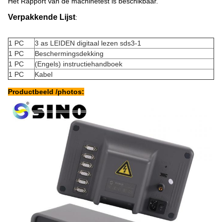
Het Rapport van de machinetest is beschikbaar.
Verpakkende Lijst
:
1 PC
3 as LEIDEN digitaal lezen sds3-1
1 PC
Beschermingsdekking
1 PC
(Engels) instructiehandboek
1 PC
Kabel
Productbeeld /photos: