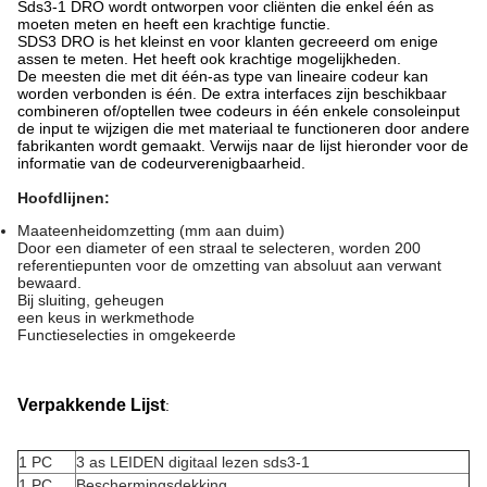
Sds3-1 DRO wordt ontworpen voor cliënten die enkel één as
moeten meten en heeft een krachtige functie.
SDS3 DRO is het kleinst en voor klanten gecreeerd om enige
assen te meten. Het heeft ook krachtige mogelijkheden.
De meesten die met dit één-as type van lineaire codeur kan
worden verbonden is één. De extra interfaces zijn beschikbaar
combineren of/optellen twee codeurs in één enkele consoleinput
de input te wijzigen die met materiaal te functioneren door andere
fabrikanten wordt gemaakt. Verwijs naar de lijst hieronder voor de
informatie van de codeurverenigbaarheid.
Hoofdlijnen:
Maateenheidomzetting (mm aan duim)
Door een diameter of een straal te selecteren, worden 200
referentiepunten voor de omzetting van absoluut aan verwant
bewaard.
Bij sluiting, geheugen
een keus in werkmethode
Functieselecties in omgekeerde
Verpakkende Lijst
:
1 PC
3 as LEIDEN digitaal lezen sds3-1
1 PC
Beschermingsdekking