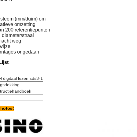
ysteem (mm/duim) om
latieve omzetting
n 200 referentiepunten
 diameter/straal
macht weg
wijze
ontages ongedaan
ijst
:
 digitaal lezen sds3-1
gsdekking
structiehandboek
photos: