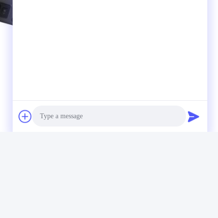
Photo
Video Call
Audio Call