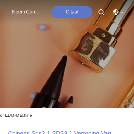
ten
Neem Contact Met Ons Op
Citaat
voor EDM-Machine
Chinees Sds3-1 SDS3 1 Vertoning Van