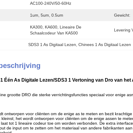
AC100-240V/50-60Hz
1um, 5um, 0.5um
Gewicht:
KA300, KA600, Lineaire De 
Levering 
Schaalcodeur Van KA500
SDS3 1 As Digitaal Lezen
, 
Chinees 1 As Digitaal Lezen
beschrijving
1 Één As Digitale Lezen/SDS3 1 Vertoning van Dro van het 
ine grootte DRO die sterke verrichtingsfuncties speciaal voor enige asm
 ontworpen voor cliënten om de enige as te meten en bezit krachtige 
kleinst; het wordt ontworpen voor cliënten om de enige assen te meten 
laat tot 1 lineaire codeur toe om worden verbonden. De extra interface
put de input om te zetten om het materiaal van andere fabrikanten aan 
arheid.