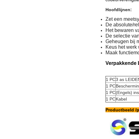
Hoofdlijnen:
Zet een meets
De absolute/re
Het bewaren va
De selectie van
Geheugen bij 
Keus het werk 
Maak functiem
Verpakkende L
1 PC
3 as LEIDEN
1 PC
Beschermin
1 PC
(Engels) in
1 PC
Kabel
Productbeeld /