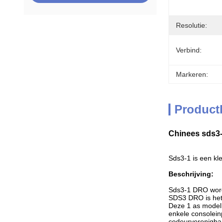
Resolutie:
Verbind:
Markeren:
Product
Chinees sds3-
Sds3-1 is een kle
Beschrijving:
Sds3-1 DRO wordt
SDS3 DRO is het 
Deze 1 as model 
enkele consolein
codeurverenigba