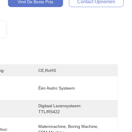
Contact Opnemen
Vind De Beste Prijs
ng:
CE,RoHS
Één Asdro Systeem
Digitaal Lezensysteem: 
TTL/RS422
Malenmachine, Boring Machine, 
Voor: