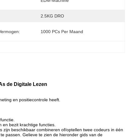
EDM-Machine
2.5KG DRO
Vermogen:
1000 PCs Per Maand
As de Digitale Lezen
eting en positiecontrole heeft.
functie.
en bezit krachtige functies.
s zijn beschikbaar combineren of/optellen twee codeurs in één
te passen. Gelieve te zien de hieronder gids van de