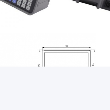
eld is optioned, niet standaardproduct.