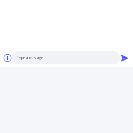
Alle lineaire schalen werden getest vóór levering. Hier is
een steekproef van het de testrapport van een schaal.
Photo
Video Call
Audio Call