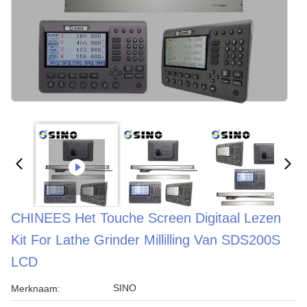
CHINEES Het Touche Screen Digitaal Lezen
Kit For Lathe Grinder Millilling Van SDS200S
LCD
SINO
Merknaam: