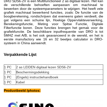
DRO SDS6-2V is een Multifunctioneel 2 as digitaal lezen. Het kan
de verschillende behoeften aanpassen om machinaal te
bewerken door de systeemparameters te wijzigen. Het heeft vele
grafiek machinaal bewerkend functies, zoals: De functie van de
boogberekening, rondschrijven dat eveneens gaten verdeelt, die
gat volgens een schuine lijn, Hoekige Oppervlakteverwerking,
Berekeningsfunctie, Meting voor Spitse Functie, Digitale
Filterfunctie boren. Deze functies brengen het gemak voor de
grafiekfunctie. De beschikbare inputfrequentie van DRO is tot
5MHZ met A/B, is het ook geavanceerd in de wereld, en het is
eerste manufactory wie 16 en 32 beetjes calculator in DRO-
systeem in China aanwendt.
Verpakkende Lijst
:
1 PC
2 as LEIDEN digitaal lezen SDS6-2V
1 PC
Beschermingsdekking
1 PC
(Engels) instructiehandboek
1 PC
Kabel
Productbeeld /photos: