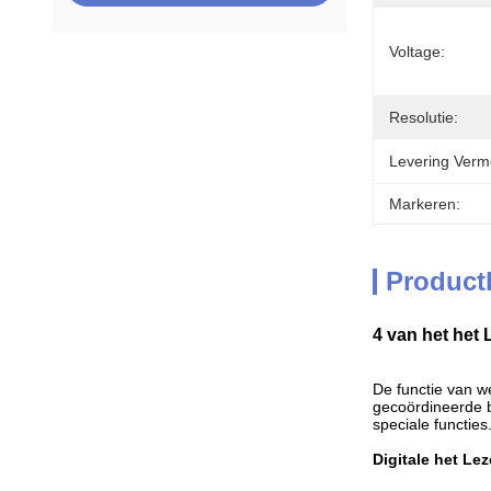
Voltage:
Resolutie:
Levering Verm
Markeren:
Product
4 van het het
De functie van w
gecoördineerde b
speciale functies
Digitale het Le