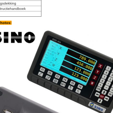
gsdekking
structiehandboek
photos: