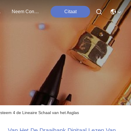
ten
Neem Contact Met Ons Op
Citaat
teem 4 de Lineaire Schaal van het Asglas
Van Het De Draaibank Digitaal Lezen Van