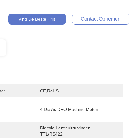
Contact Opnemen
Vind De Beste Prijs
ng:
CE,RoHS
4 Die As DRO Machine Meten
Digitale Lezenuitrustingen: 
TTL/RS422