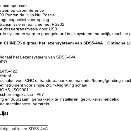
utencompensatie
atsen op Ciroumference
00 Punten de Hulp Nul Positie
oge capaciteit voor opslag
ransmissie in real time met RS232
e dossiertransmissie door USB
erde systemen worden goedgekeurd in dit systeem, namelijk, machine 
an CHINEES digitaal het lezensysteem van SDS5-4VA + Optische Li
igitaal het Lezensysteem van SDS5-4VA
 DRO
TL/RS-422
Metaal
sschalen voor CNC of handdraaibanken, malende /boring/grinding-ma
etinstrument voor single/2/3/4-Asgrating schaal
, ROHS, ISO9001
schermingsklasse: IP67
g en duurzaam, gemakkelijk te installeren, gebruikersvriendelijk
de machinestest: Verstrekt
ijst
:
 digitaal lezen SDS5-4VA