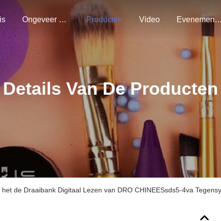
is
Ongeveer Ons
Producten
Video
Evenemen
Details Van De Producten
 het de Draaibank Digitaal Lezen van DRO CHINEESsds5-4va Tegensys