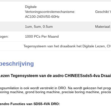
Digitale 
Vertoningscontrolemechanisme:  
Geschikt 
AC100-240V/50-60Hz
1um, 5um, 0.5um
Materiaal:
ogen:
1000 PCs Per Maand
Tegensysteem van het draaibank het Digitale Lezen
, 
CH
beschrijving
 Lezen Tegensysteem van de asdro CHINEESsds5-4va Draaiba
egsumilation is ook wordt verstrekt in DRO. Na wordt gekozen het pro
oring machine, grond boring machine, precisie boring machine, preci
.
zendro
Functies
van
SDS5-4VA
DRO
: