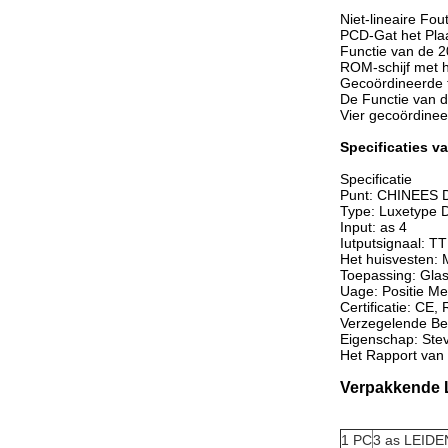
Niet-lineaire Fo
PCD-Gat het Pla
Functie van de 2
ROM-schijf met h
Gecoördineerde t
De Functie van d
Vier gecoördine
Specificaties v
Specificatie
Punt: CHINEES D
Type: Luxetype
Input: as 4
Iutputsignaal: T
Het huisvesten: 
Toepassing: Gla
Uage: Positie Me
Certificatie: CE
Verzegelende Be
Eigenschap: Stevi
Het Rapport van 
Verpakkende L
1 PC
3 as LEIDEN