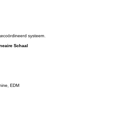
gecoördineerd systeem.
neaire Schaal
chine, EDM