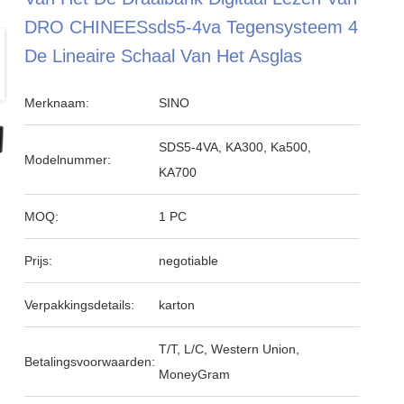
DRO CHINEESsds5-4va Tegensysteem 4
De Lineaire Schaal Van Het Asglas
Merknaam:
SINO
SDS5-4VA, KA300, Ka500,
Modelnummer:
KA700
MOQ:
1 PC
Prijs:
negotiable
Verpakkingsdetails:
karton
T/T, L/C, Western Union,
Betalingsvoorwaarden:
MoneyGram