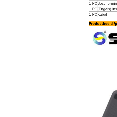
1 PC
Beschermin
1 PC
(Engels) in
1 PC
Kabel
Productbeeld /