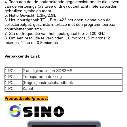
4. Toon aan dat de ondertekende gegevensinformatie die zeven
van de vertonings (as twee of drie) output acht meterswoorden
gebruiken symbolen toont
5. Netto Gewicht: 1.3kg/2.9lb
6. Het inputsignaal: TTL, EIA - 422 het open signaal van de
collectoroutput, geschikte interface met een programmeerbaar
controlemechanisme.
7. Sta de frequentie van het inputsignaal toe: > 100 KHZ
8. Om een resolutie te verbinden: 10 microns, 5 microns, 2
microns, 1 mu m, 0,5 microns
Verpakkende Lijst
:
1 PC
2 as digitaal lezen SDS2MS
1 PC
Transparante dekking
1 PC
(Engels) instructiehandboek
1 PC
Kabel
Productbeeld /photos: