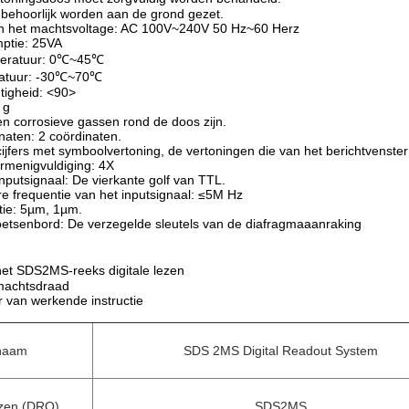
behoorlijk worden aan de grond gezet.
van het machtsvoltage: AC 100V~240V 50 Hz~60 Herz
ptie: 25VA
peratuur: 0℃~45℃
ratuur: -30℃~70℃
htigheid: <90>
 g
n corrosieve gassen rond de doos zijn.
naten: 2 coördinaten.
 cijfers met symboolvertoning, de vertoningen die van het berichtvenst
rmenigvuldiging: 4X
nputsignaal: De vierkante golf van TTL.
re frequentie van het inputsignaal: ≤5M Hz
tie: 5µm, 1µm.
toetsenbord: De verzegelde sleutels van de diafragmaaanraking
het SDS2MS-reeks digitale lezen
 machtsdraad
 van werkende instructie
naam
SDS 2MS Digital Readout System
ezen (DRO)
SDS2MS