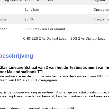
5µm/1µm
Opslagtem
ptie:
25 VA
Frequenti
ogen:
3000 Reeksen Per Maand
CHINEES 2 As Digitaal Lezen
, 
SDS 2 As Digitaal Lezen
beschrijving
las Lineaire Schaal van 2 van het de Testinstrument van 
voor Malendraaibank TTL
t de autorisatie en de controle van het de kwaliteitssysteem van ISO 
ysteem van OHSAS 18001 overgegaan.
g, is de boogverwerking essentieel. Voor enige werkstukplaatsing die,
niet impliceren machinaal bewerkt, kan het plaatsen van de baan op e
ertoningsdoos moet zorgvuldig worden behandeld.