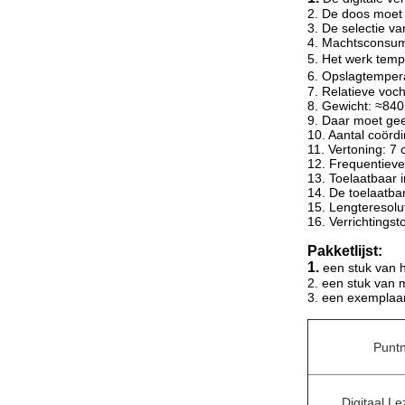
2. De doos moet 
3. De selectie 
4. Machtsconsum
5. Het werk tem
6. Opslagtempe
7. Relatieve voc
8. Gewicht: ≈840
9. Daar moet gee
10. Aantal coördi
11. Vertoning: 7
12. Frequentieve
13. Toelaatbaar i
14. De toelaatba
15. Lengteresolu
16. Verrichtings
Pakketlijst:
1.
een stuk van 
2. een stuk van
3. een exemplaar
Punt
Digitaal L