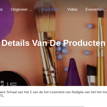
is
Ongeveer Ons
Producten
Video
Evenemen
Details Van De Producten
ire Schaal van het 2 van de het Lezentest van Asdigita van het het 
TTL