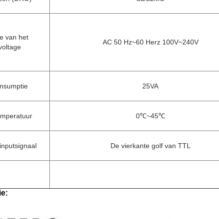
ie van het
AC
50 Hz~60 Herz
100V~240V
voltage
nsumptie
25VA
emperatuur
0℃~45℃
inputsignaal
De vierkante golf van TTL
ie: