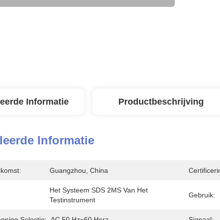
leerde Informatie
Productbeschrijving
leerde Informatie
rkomst:
Guangzhou, China
Certificeri
Het Systeem SDS 2MS Van Het 
Gebruik:
Testinstrument
ning Selectie:
AC 50 Hz~60 Herz
Signaal: