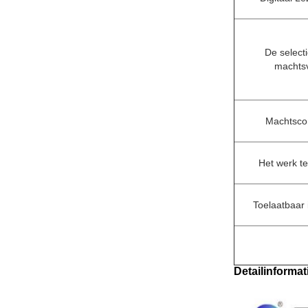
De select
machts
Machtsco
Het werk t
Toelaatbaar 
Detailinformat