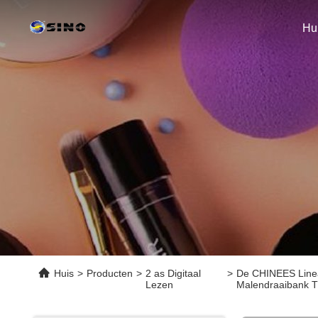
Hu
Huis
>
Producten
>
2 as Digitaal
>
De CHINEES Linea
Lezen
Malendraaibank 