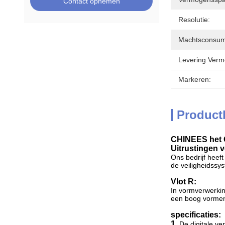
Contact opnemen
Resolutie:
Machtsconsum
Levering Verm
Markeren:
Product
CHINEES het G
Uitrustingen 
Ons bedrijf heef
de veiligheidss
Vlot R:
In vormverwerkin
een boog vormen 
specificaties:
1.
De digitale v