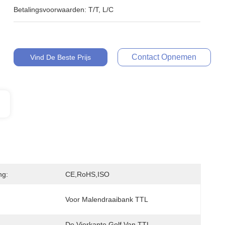
Betalingsvoorwaarden:
T/T, L/C
Contact Opnemen
Vind De Beste Prijs
ng:
CE,RoHS,ISO
Voor Malendraaibank TTL
De Vierkante Golf Van TTL