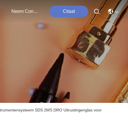
ten
Neem Contact Met Ons Op
Citaat
Instrumentensysteem SDS 2MS DRO Uitrustingenglas voor