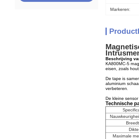
Markeren:
Product
Magnetisc
Intrusme
Beschrijving va
KA800MC-5 magne
eisen, zoals hou
De tape is samen
aluminium schaal
verbeteren.
De kleine sensor 
Technische pa
Specific
Nauwkeurighei
Breed
Dikte
Maximale me