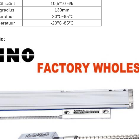
ëfficiënt
10,5*10-6/k
gradius
130mm
eratuur
-20℃~85℃
eratuur
-20℃~85℃
ie: