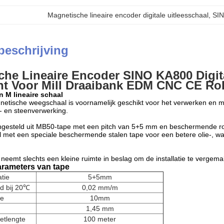
Magnetische lineaire encoder digitale uitleesschaal
, 
SIN
beschrijving
he Lineaire Encoder SINO KA800 Digita
nt Voor Mill Draaibank EDM CNC CE R
n M lineaire schaal
tische weegschaal is voornamelijk geschikt voor het verwerken en m
t- en steenverwerking.
gesteld uit MB50-tape met een pitch van 5+5 mm en beschermende roest
 met een speciale beschermende stalen tape voor een betere olie-, wa
neemt slechts een kleine ruimte in beslag om de installatie te vergema
rameters van tape
atie
5+5mm
d bij 20℃
0,02 mm/m
te
10mm
1,45 mm
etlengte
100 meter