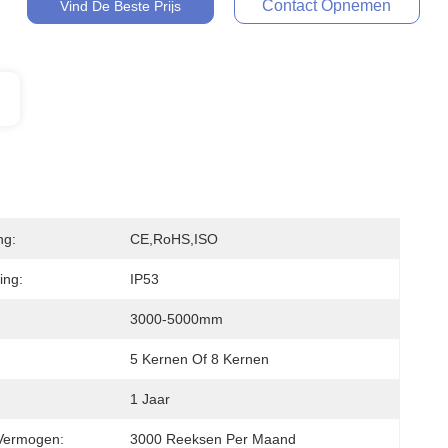
Contact Opnemen
Vind De Beste Prijs
ng:
CE,RoHS,ISO
ing:
IP53
3000-5000mm
5 Kernen Of 8 Kernen
1 Jaar
Vermogen:
3000 Reeksen Per Maand