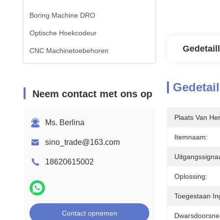
Boring Machine DRO
Optische Hoekcodeur
Gedetail
CNC Machinetoebehoren
Gedetail
Neem contact met ons op
Plaats Van He
Ms. Berlina
Itemnaam:
sino_trade@163.com
Uitgangssignaa
18620615002
Oplossing:
Toegestaan ​​i
Contact opnemen
Dwarsdoorsne