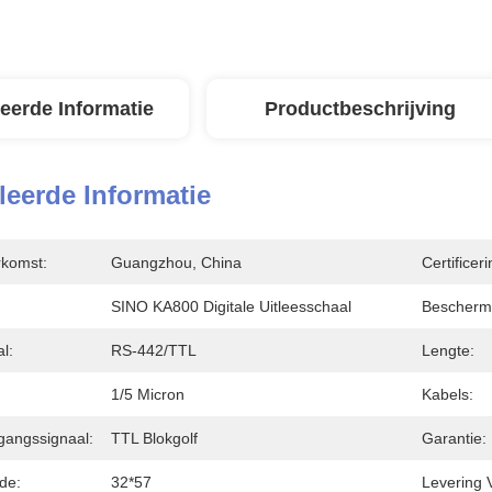
leerde Informatie
Productbeschrijving
leerde Informatie
rkomst:
Guangzhou, China
Certificeri
SINO KA800 Digitale Uitleesschaal
Bescherm
l:
RS-442/TTL
Lengte:
1/5 Micron
Kabels:
ngangssignaal:
TTL Blokgolf
Garantie:
de:
32*57
Levering 