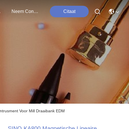
ten
Neem Contact Met Ons Op
Citaat
Intrusment Voor Mill Draaibank EDM
SINO KA800 Magnetische Lineaire