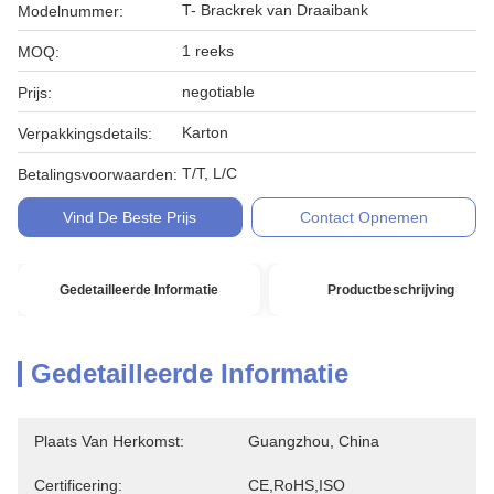
T- Brackrek van Draaibank
Modelnummer:
1 reeks
MOQ:
negotiable
Prijs:
Karton
Verpakkingsdetails:
T/T, L/C
Betalingsvoorwaarden:
Vind De Beste Prijs
Contact Opnemen
Gedetailleerde Informatie
Productbeschrijving
Gedetailleerde Informatie
Plaats Van Herkomst:
Guangzhou, China
Certificering:
CE,RoHS,ISO