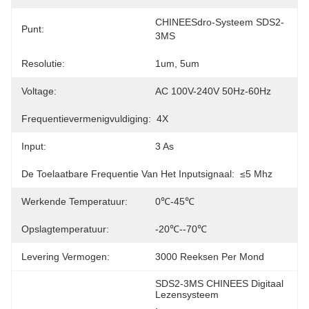
CHINEESdro-Systeem SDS2-
Punt:
3MS
Resolutie:
1um, 5um
Voltage:
AC 100V-240V 50Hz-60Hz
Frequentievermenigvuldiging:
4X
Input:
3 As
De Toelaatbare Frequentie Van Het Inputsignaal:
≤5 Mhz
Werkende Temperatuur:
0℃-45℃
Opslagtemperatuur:
-20℃--70℃
Levering Vermogen:
3000 Reeksen Per Mond
SDS2-3MS CHINEES Digitaal 
Lezensysteem
, 