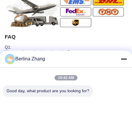
FAQ
Q1:
Wanneer het zal geleverd worden?
A: 5-8days
Berlina Zhang
Q2:
Kon ik een blik bij de steekproef hebben?
10:42 AM
A: Zeker, kunnen wij u een steekproefbeeld van het product
verzenden zodat u de kwaliteit kunt controleren.
Good day, what product are you looking for?
Q3:
Hoe lang waarborgt het product kwaliteit?
A: Wij bieden één jaargarantie voor ons product aan, en ons
product heeft het strikte kwaliteit testen.
Q4:
Is het aanvaardbare druk mijn embleem op het product?