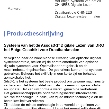
Het enige Systeem van het As 
CHINEES Digitale Lezen
Markeren:
, 
Draaibank die CHINEES 
Digitaal Lezensysteem malen
Productbeschrijving
Systeem van het de Assds3-1f Digitale Lezen van DRO
het Enige Geschikt voor Draaibankmalen
Verwijzend naar de binnenlandse ervaring van optische digitaal
systeemcontrole, stellen wij de controlemethode van optische
digitale systemen voor. Optimaliseer het gebruik en de
machinebesturingsinterface. De gebruikers kunnen het systeem
gebruiken. Beheers het skillfully in een korte tijd en behandel
gemakshalve het.
Sds3-1 is het systeem het beste product om gewone machines te
verbeteren. Het hulpmiddel vergt slechts eenvoudige installatie
en update. Het kan uw normale werktuigmachine verbeteren.
Het gemeenschappelijke ondernemingsbedrijf introduceerde
nieuwe technologie. In Italië, kan zij de minste technologie en de
beste kwaliteit verzekeren.
Zij hebben de minste technologie in de wereld en genieten van
de vriendschappelijke diensten. U kunt het gemakkelijk door dit