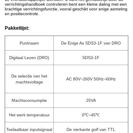
verrichtingshandboek controleren bent een kleine daling met een
krachtige verrichtingsfunctie, vooral geschikt voor enige asmeting
en positiecontrole.
Pakketlijst:
Puntnaam
De Enige As SDS3-1F van DRO
Digitaal Lezen (DRO)
SDS3-1F
De selectie van het
AC 80V~260V 50Hz~60Hz
machtsvoltage
Machtsconsumptie
25VA
Het werk temperatuur
0℃~45℃
Toelaatbaar inputsignaal
De vierkante golf van TTL