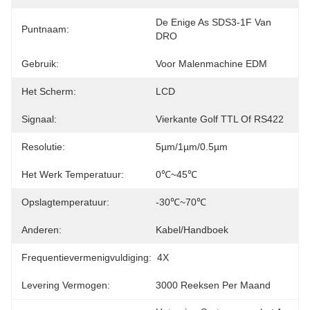
De Enige As SDS3-1F Van 
Puntnaam:
DRO
Gebruik:
Voor Malenmachine EDM
Het Scherm:
LCD
Signaal:
Vierkante Golf TTL Of RS422
Resolutie:
5µm/1µm/0.5µm
Het Werk Temperatuur:
0℃~45℃
Opslagtemperatuur:
-30℃~70℃
Anderen:
Kabel/Handboek
Frequentievermenigvuldiging:
4X
Levering Vermogen:
3000 Reeksen Per Maand