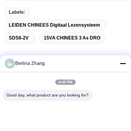
Labels:
LEIDEN CHINEES Digitaal Lezensysteem
SDS6-2V
15VA CHINEES 3 As DRO
Berlina Zhang
Snel contact
6:45 PM
Adres
Good day, what product are you looking for?
401, No.7, 1st Straat, Streek 3 de Oost-west Weg van
Xilang, Liwan-District, Guangzhou
Tel
86--18620615002