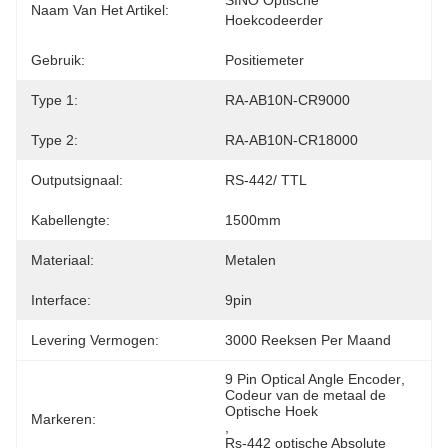
SINO Optische 
Naam Van Het Artikel:
Hoekcodeerder
Gebruik:
Positiemeter
Type 1:
RA-AB10N-CR9000
Type 2:
RA-AB10N-CR18000
Outputsignaal:
RS-442/ TTL
Kabellengte:
1500mm
Materiaal:
Metalen
Interface:
9pin
Levering Vermogen:
3000 Reeksen Per Maand
9 Pin Optical Angle Encoder
, 
Codeur van de metaal de 
Optische Hoek
Markeren:
, 
Rs-442 optische Absolute 