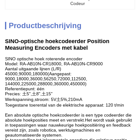
Codeur
Productbeschrijving
SINO-optische hoekcodeerder Position
Measuring Encoders met kabel
SINO optische hoek roterende encoder
Model: RA-AB10N-CR18000, RA-AB10N-CR9000
Aantal uitgaande lijnen (L/R)
45000,90000,180000(Aangepast:
9000,18000,36000,56250,72000,112500,
144000,225000,288000,360000,450000)
Referentiepunt: één
Precies: 土5",土8",土15"
Werkspanning,stroom: 5V土5%,210mA
Toegestane toerental van de elektrische apparaat: 120 t/min
Een absolute optische hoekcodeerder is een type codeerder die
absolute hoekposities meet en verstrekt.Het wordt vaak gebruikt
in toepassingen waar nauwkeurige hoekpositiëring en feedback
vereist zijn, zoals robotica, werktuigmachines en
geautomatiseerde systemen.