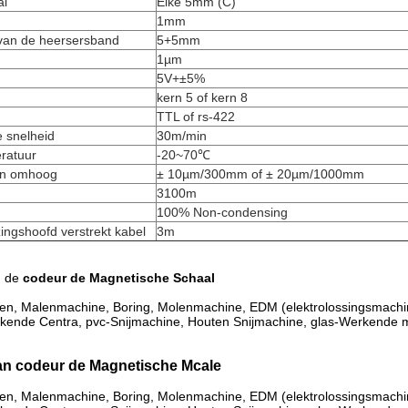
al
Elke 5mm (C)
1mm
 van de heersersband
5+5mm
1µm
5V+±5%
kern 5 of kern 8
TTL of rs-422
 snelheid
30m/min
ratuur
-20~70℃
an omhoog
± 10µm/300mm of ± 20µm/1000mm
3100m
100% Non-condensing
ingshoofd verstrekt kabel
3m
n
de
codeur de Magnetische Schaal
en, Malenmachine, Boring, Molenmachine, EDM (elektrolossingsmachi
kende Centra, pvc-Snijmachine, Houten Snijmachine, glas-Werkende m
an codeur de Magnetische Mcale
en, Malenmachine, Boring, Molenmachine, EDM (elektrolossingsmachi