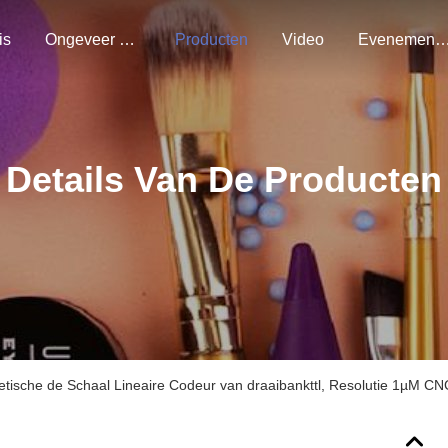
is
Ongeveer Ons
Producten
Video
Evenemen
Details Van De Producten
tische de Schaal Lineaire Codeur van draaibankttl, Resolutie 1µM C