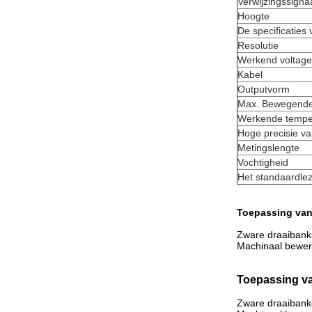
Verwijzingssigna
Hoogte
De specificaties
Resolutie
Werkend voltage
Kabel
Outputvorm
Max. Bewegende
Werkende tempe
Hoge precisie v
Metingslengte
Vochtigheid
Het standaardlez
Toepassing va
Zware draaibank
Machinaal bewer
Toepassing v
Zware draaibank