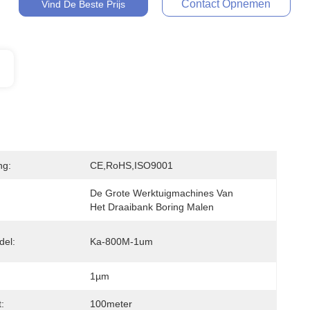
Contact Opnemen
Vind De Beste Prijs
ng:
CE,RoHS,ISO9001
De Grote Werktuigmachines Van 
Het Draaibank Boring Malen
del:
Ka-800M-1um
1µm
:
100meter