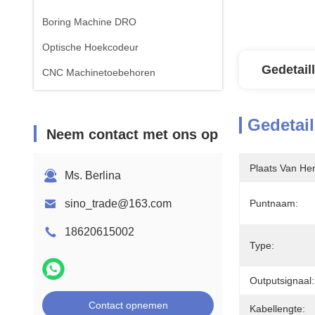
Boring Machine DRO
Optische Hoekcodeur
Gedetail
CNC Machinetoebehoren
Gedetail
Neem contact met ons op
Plaats Van He
Ms. Berlina
sino_trade@163.com
Puntnaam:
18620615002
Type:
Outputsignaal:
Contact opnemen
Kabellengte: