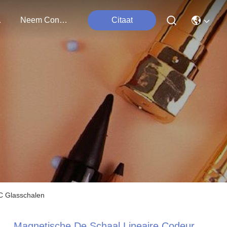
ten
Neem Contact Met Ons Op
Citaat
NC Glasschalen
Magnetische De Schaal Lineaire Codeur