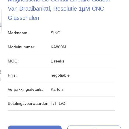
Van Draaibankttl, Resolutie 1µM CNC
Glasschalen
Merknaam:
SINO
Modelnummer:
KA800M
MOQ:
1 reeks
Prijs:
negotiable
Verpakkingsdetails:
Karton
Betalingsvoorwaarden:
T/T, L/C