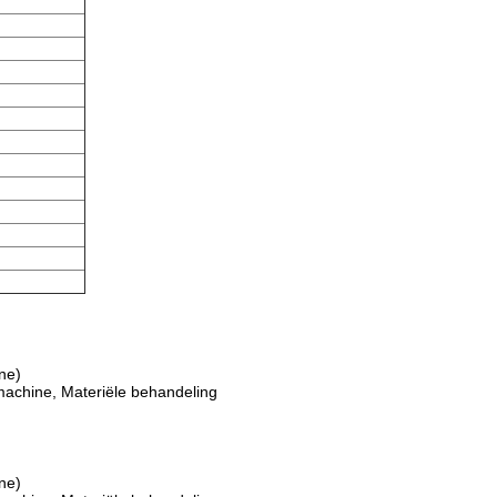
ne)
achine, Materiële behandeling
ne)