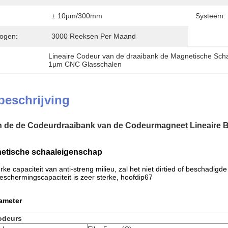
± 10µm/300mm
Systeem:
ogen:
3000 Reeksen Per Maand
Lineaire Codeur van de draaibank de Magnetische Sch
1µm CNC Glasschalen
beschrijving
n de de Codeurdraaibank van de Codeurmagneet Lineaire 
tische schaal
eigenschap
rke capaciteit van anti-streng milieu, zal het niet dirtied of beschadigd
-beschermingscapaciteit is zeer sterke, hoofdip67
ameter
odeurs