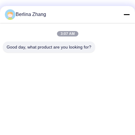
Berlina Zhang
Snel contact
3:07 AM
Adres
Good day, what product are you looking for?
401, No.7, 1st Straat, Streek 3 de Oost-west Weg van
Xilang, Liwan-District, Guangzhou
Tel
86--18620615002
E-mail
sino_trade@163.com
Privacybeleid
|
Sitemap
| China Goed Kwaliteit CHINEES