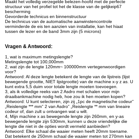
Maakt het volledig verzegelde belezen-hoofd met de perfecte
structuur van het profiel tot het de klasse van de gelijkeip67
bescherming
Gevorderde technicus en binnenstructuur
De technicus van de automatische aanwinstencontrole
verminderde de eis ten aanzien van installatie, kan het hiaat
tussen de lezer en de band 3mm zijn (5 microns)
Vragen & Antwoord:
1, wat is maximum metingslengte?
Metingslengte tot 100,000mm
2, wat zijn de lengte 120mm~ 100000mm vertegenwoordigen
voor?
Antwoord: Al deze lengte betekent de lengte van de lijstreis (lijst
bewegende grootte, NIET lijstgrootte) van de machine x-y z as. U
kunt extra 5,5 duim voor totale lengte moeten toevoegen.
3, als ik volledige reeks van 2 Asdro met schalen voor mijn
draaibankmachine nodig heb, hoe zou ik hen moeten kopen?
Antwoord: U kunt selecteren, zijn zij „1pc de magnetische codeur“
„Reislengte *** mm“ 2 van Asdro“ „Reislengte ** mm van lineaire
codeur of, dan zult u ontvangen wat u wilt.
4, Mijn machine x as bewegende lengte zijn 260mm, en y-as
bewegende lengte zijn 530mm, kunnen u deze vriendelijke die
lengte die niet in de opties wordt vermeld aanbieden?
Antwoord: Elke schaal die waaier meten heeft 20mm toename.
Dat betekent de 250mm schaal die waaier meten tot 270mm kan