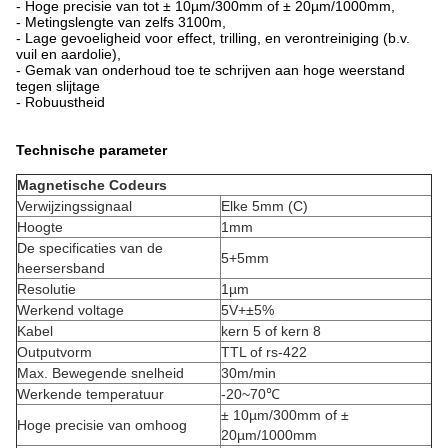
- Hoge precisie van tot ± 10µm/300mm of ± 20µm/1000mm,
- Metingslengte van zelfs 3100m,
- Lage gevoeligheid voor effect, trilling, en verontreiniging (b.v.
vuil en aardolie),
- Gemak van onderhoud toe te schrijven aan hoge weerstand
tegen slijtage
- Robuustheid
Technische parameter
Magnetische Codeurs
Verwijzingssignaal
Elke 5mm (C)
Hoogte
1mm
De specificaties van de
5+5mm
heersersband
Resolutie
1µm
Werkend voltage
5V+±5%
Kabel
kern 5 of kern 8
Outputvorm
TTL of rs-422
Max. Bewegende snelheid
30m/min
Werkende temperatuur
-20~70℃
± 10µm/300mm of ±
Hoge precisie van omhoog
20µm/1000mm