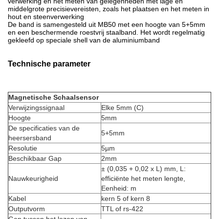
verwerking en het meten van gelegenheden met lage en
middelgrote precisievereisten, zoals het plaatsen en het meten in
hout en steenverwerking
De band is samengesteld uit MB50 met een hoogte van 5+5mm
en een beschermende roestvrij staalband. Het wordt regelmatig
gekleefd op speciale shell van de aluminiumband
Technische parameter
Magnetische Schaalsensor
Verwijzingssignaal
Elke 5mm (C)
Hoogte
5mm
De specificaties van de
5+5mm
heersersband
Resolutie
5µm
Beschikbaar Gap
2mm
± (0,035 + 0,02 x L) mm, L:
Nauwkeurigheid
efficiënte het meten lengte,
Eenheid: m
Kabel
kern 5 of kern 8
Outputvorm
TTL of rs-422