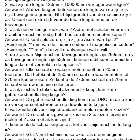
2, wat zijn de lengte 120mm~ 100000mm vertegenwoordigen?
Antwoord: Al deze lengten betekenen de lengte van de lijstreis
(lijst bewegende grootte, NIET lijstgrootte) van de machine x-y z-
as. U kunt een extra 5,5 voor de totale lengte moeten elk
toevoegen.
3, als ik een volledige reeks van 2 Asdro met schalen voor mijn
draaibankmachine nodig heb, hoe zou ik hen moeten kopen?
Antwoord: U kunt selecteren, zijn zij „de Asdro van 1pc 2“
„Reislengte ** mm van de lineaire codeur of magnetische codeur“
„Reislengte *** mm“, dan zult u ontvangen wat u wilt.
4, de x-as van Mijn machine bewegende lengte zijn 260mm, en y-
as bewegende lengte zijn 530mm, kunnen u dit soort aanbieden
lengte dat niet vermeld in de opties is?
Antwoord: Elke schaal die waaier meten heeft een 20mm
toename. Dat betekent de 250mm schaal die waaier meten tot
270mm kan bereiken. Zo kunt u de 270mm schaal en 570mm
schaal voor uw machine selecteren.
5, als ik slechts 1 stukschaal afzonderlijk koop, kan ik de
gebruikershandleiding krijgen?
Antwoord: De gebruikershandleiding komt met DRO, maar u kunt
de verkoper contacteren om de download te krijgen.
6, wat zouden ik voor mijn draaibank of molen moeten kiezen?
Antwoord: De draaibank gewoonlijk is een 2 aslezen terwijl de
molen of 2 assen of as kan zijn 3
7, kunnen ik de schaal snijden als het voor mijn machine te lang
is?
Antwoord: GEEN het technische karakter als u een beginner
bent, anders, de schaal kan waarschijnlijk worden beschadigd en