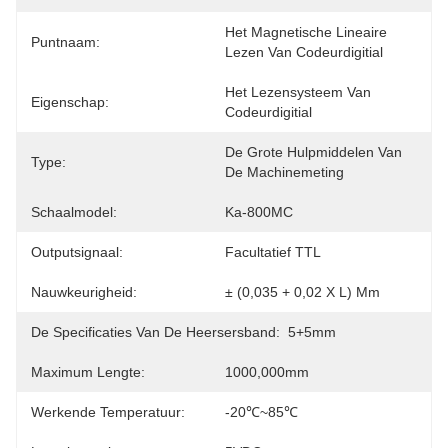
Het Magnetische Lineaire 
Puntnaam:
Lezen Van Codeurdigitial
Het Lezensysteem Van 
Eigenschap:
Codeurdigitial
De Grote Hulpmiddelen Van 
Type:
De Machinemeting
Schaalmodel:
Ka-800MC
Outputsignaal:
Facultatief TTL
Nauwkeurigheid:
± (0,035 + 0,02 X L) Mm
De Specificaties Van De Heersersband:
5+5mm
Maximum Lengte:
1000,000mm
Werkende Temperatuur:
-20℃~85℃