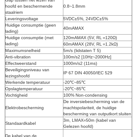
Gap tussen het lezen van
hoofd en beschermende
0.8~1.8mm
staalriem
Leveringsvoltage
5VDC±5%, 24VDC±5%
Huidige consumptie (geen
40mAMAX
lading)
Huidige consumptie (met
120mAMAX (5V, RL =120Ω)
lading)
60mAMAX (28V, RL =1.2kΩ)
Maximumsnelheid
5m/s (lidstaten T 5)
Anti-vibration
100m/s2 [10Hz~2000Hz]
Effectweerstand
1000m/s2 (11ms)
Beveiligingsniveau van
IP 67 DIN 40050/IEC 529
lezingshoofd
Werkende temperatuur
-20℃~85℃
Opslagtemperatuur
-20℃~85℃
Vochtigheid
100% Non-condensing
De inversiebescherming van de
Elektrobescherming
machtspolariteit, de huidige
bescherming van outputkort:sluiten
3m,
LMAX=50m (kabel van
Standaardkabel
Gelezen hoofd)
De kabel van de