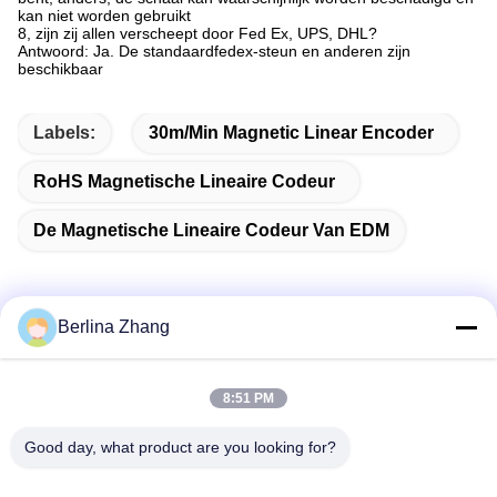
kan niet worden gebruikt
8, zijn zij allen verscheept door Fed Ex, UPS, DHL?
Antwoord: Ja. De standaardfedex-steun en anderen zijn
beschikbaar
Labels:
30m/Min Magnetic Linear Encoder
RoHS Magnetische Lineaire Codeur
De Magnetische Lineaire Codeur Van EDM
Berlina Zhang
Snel contact
8:51 PM
Adres
Good day, what product are you looking for?
401, No.7, 1st Straat, Streek 3 de Oost-west Weg van
Xilang, Liwan-District, Guangzhou