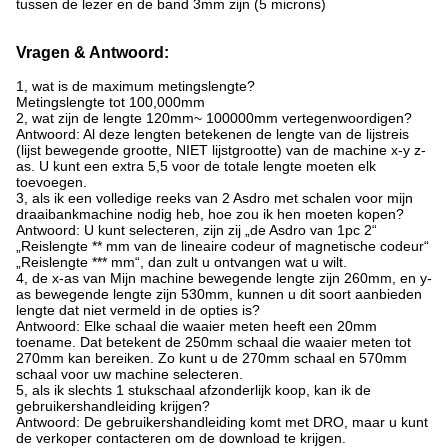
tussen de lezer en de band 3mm zijn (5 microns)
Vragen & Antwoord:
1, wat is de maximum metingslengte?
Metingslengte tot 100,000mm
2, wat zijn de lengte 120mm~ 100000mm vertegenwoordigen?
Antwoord: Al deze lengten betekenen de lengte van de lijstreis
(lijst bewegende grootte, NIET lijstgrootte) van de machine x-y z-
as. U kunt een extra 5,5 voor de totale lengte moeten elk
toevoegen.
3, als ik een volledige reeks van 2 Asdro met schalen voor mijn
draaibankmachine nodig heb, hoe zou ik hen moeten kopen?
Antwoord: U kunt selecteren, zijn zij „de Asdro van 1pc 2“
„Reislengte ** mm van de lineaire codeur of magnetische codeur“
„Reislengte *** mm“, dan zult u ontvangen wat u wilt.
4, de x-as van Mijn machine bewegende lengte zijn 260mm, en y-
as bewegende lengte zijn 530mm, kunnen u dit soort aanbieden
lengte dat niet vermeld in de opties is?
Antwoord: Elke schaal die waaier meten heeft een 20mm
toename. Dat betekent de 250mm schaal die waaier meten tot
270mm kan bereiken. Zo kunt u de 270mm schaal en 570mm
schaal voor uw machine selecteren.
5, als ik slechts 1 stukschaal afzonderlijk koop, kan ik de
gebruikershandleiding krijgen?
Antwoord: De gebruikershandleiding komt met DRO, maar u kunt
de verkoper contacteren om de download te krijgen.