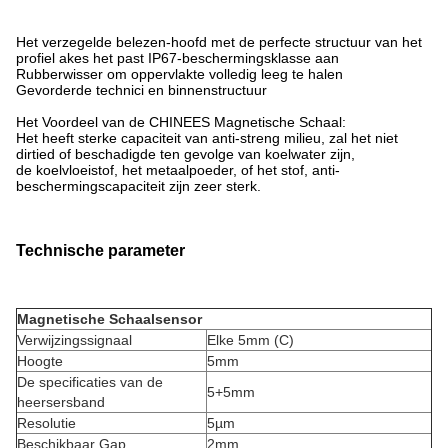
Het verzegelde belezen-hoofd met de perfecte structuur van het
profiel akes het past IP67-beschermingsklasse aan
Rubberwisser om oppervlakte volledig leeg te halen
Gevorderde technici en binnenstructuur
Het Voordeel van de CHINEES Magnetische Schaal:
Het heeft sterke capaciteit van anti-streng milieu, zal het niet
dirtied of beschadigde ten gevolge van koelwater zijn,
de koelvloeistof, het metaalpoeder, of het stof, anti-
beschermingscapaciteit zijn zeer sterk
.
Technische parameter
Magnetische Schaalsensor
Verwijzingssignaal
Elke 5mm (C)
Hoogte
5mm
De specificaties van de
5+5mm
heersersband
Resolutie
5µm
Beschikbaar Gap
2mm