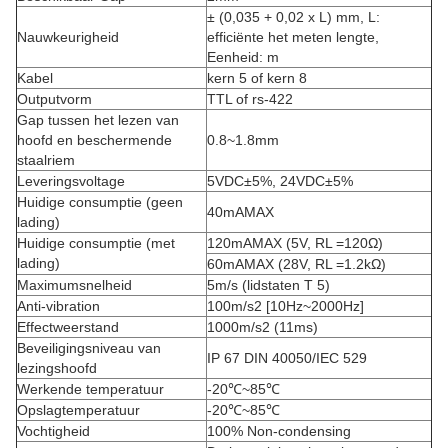
± (0,035 + 0,02 x L) mm, L:
Nauwkeurigheid
efficiënte het meten lengte,
Eenheid: m
Kabel
kern 5 of kern 8
Outputvorm
TTL of rs-422
Gap tussen het lezen van
hoofd en beschermende
0.8~1.8mm
staalriem
Leveringsvoltage
5VDC±5%, 24VDC±5%
Huidige consumptie (geen
40mAMAX
lading)
Huidige consumptie (met
120mAMAX (5V, RL =120Ω)
lading)
60mAMAX (28V, RL =1.2kΩ)
Maximumsnelheid
5m/s (lidstaten T 5)
Anti-vibration
100m/s2 [10Hz~2000Hz]
Effectweerstand
1000m/s2 (11ms)
Beveiligingsniveau van
IP 67 DIN 40050/IEC 529
lezingshoofd
Werkende temperatuur
-20℃~85℃
Opslagtemperatuur
-20℃~85℃
Vochtigheid
100% Non-condensing