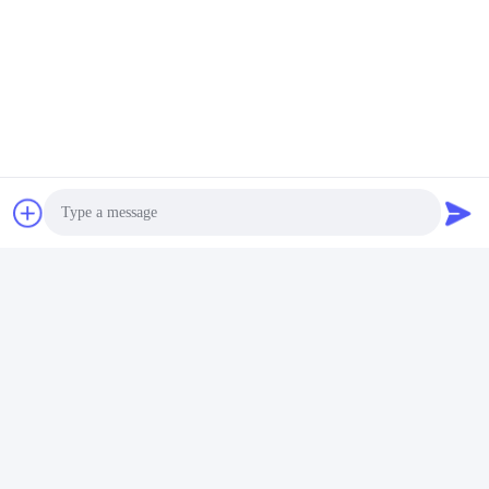
Photo
Video Call
Audio Call