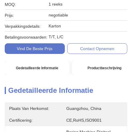
1 reeks
MOQ:
negotiable
Prijs:
Karton
Verpakkingsdetails:
T/T, L/C
Betalingsvoorwaarden:
Vind De Beste Prijs
Contact Opnemen
Gedetailleerde Informatie
Productbeschrijving
Gedetailleerde Informatie
Plaats Van Herkomst:
Guangzhou, China
Certificering:
CE,RoHS,ISO9001