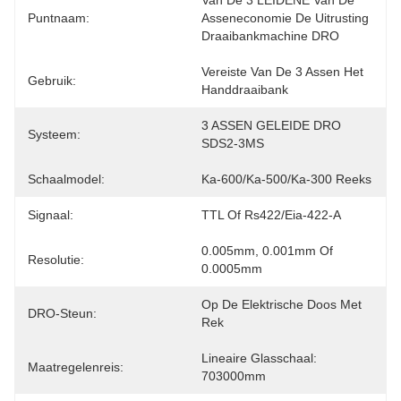
Van De 3 LEIDENE Van De 
Puntnaam:
Asseneconomie De Uitrusting 
Draaibankmachine DRO
Vereiste Van De 3 Assen Het 
Gebruik:
Handdraaibank
3 ASSEN GELEIDE DRO 
Systeem:
SDS2-3MS
Schaalmodel:
Ka-600/ka-500/ka-300 Reeks
Signaal:
TTL Of Rs422/eia-422-A
0.005mm, 0.001mm Of 
Resolutie:
0.0005mm
Op De Elektrische Doos Met 
DRO-Steun:
Rek
Lineaire Glasschaal: 
Maatregelenreis:
703000mm