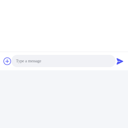
Photo
Video Call
Audio Call