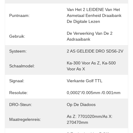
Van Het 2 LEIDENE Van Het 
Puntnaam:
Asmetaal Eenheid Draaibank 
De Digitale Lezen
De Verwerking Van De 2 
Gebruik:
Asdraaibank
Systeem:
2 AS GELEIDE DRO SDS6-2V
Ka-300 Voor As Z, Ka-500 
Schaalmodel:
Voor As X
Signaal:
Vierkante Golf TTL
Resolutie:
0,0002“/0.005mm /0.001mm
DRO-Steun:
Op De Diadoos
As Z: 7701020mm/As X: 
Maatregelenreis:
270470mm