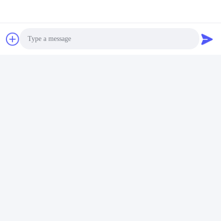
Alle lineaire schalen werden getest vóór levering. Hier is
een steekproef van het de testrapport van een schaal.
Photo
Video Call
Audio Call