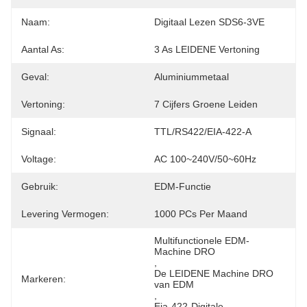
Naam:
Digitaal Lezen SDS6-3VE
Aantal As:
3 As LEIDENE Vertoning
Geval:
Aluminiummetaal
Vertoning:
7 Cijfers Groene Leiden
Signaal:
TTL/RS422/EIA-422-A
Voltage:
AC 100~240V/50~60Hz
Gebruik:
EDM-Functie
Levering Vermogen:
1000 PCs Per Maand
Multifunctionele EDM-
Machine DRO
, 
De LEIDENE Machine DRO 
Markeren:
van EDM
, 
Eia-422-Digitale 