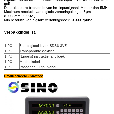
golf
De toelaatbare frequentie van het inputsignaal: Minder dan 5MHz
Maximum resolutie van digitale vertoningslengte: 5µm
(0.005mm/0.0002“)
Min resolutie van digitale vertoningshoek: 0.0001/pulse
Verpakkingslijst
:
1 PC
3 as digitaal lezen SDS6-3VE
1 PC
Transparante dekking
1 PC
(Engels) instructiehandboek
1 PC
Machtskabel
1 PC
Passende Outputkabel
Productbeeld /photos: