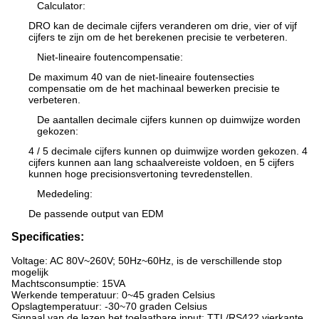
Calculator:
DRO kan de decimale cijfers veranderen om drie, vier of vijf
cijfers te zijn om de het berekenen precisie te verbeteren.
Niet-lineaire foutencompensatie:
De maximum 40 van de niet-lineaire foutensecties
compensatie om de het machinaal bewerken precisie te
verbeteren.
De aantallen decimale cijfers kunnen op duimwijze worden
gekozen:
4 / 5 decimale cijfers kunnen op duimwijze worden gekozen. 4
cijfers kunnen aan lang schaalvereiste voldoen, en 5 cijfers
kunnen hoge precisionsvertoning tevredenstellen.
Mededeling:
De passende output van EDM
Specificaties:
Voltage: AC 80V~260V; 50Hz~60Hz, is de verschillende stop
mogelijk
Machtsconsumptie: 15VA
Werkende temperatuur: 0~45 graden Celsius
Opslagtemperatuur: -30~70 graden Celsius
Signaal van de lezen het toelaatbare input: TTL/RS422 vierkante