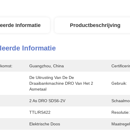
leerde Informatie
Productbeschrijving
leerde Informatie
rkomst:
Guangzhou, China
Certificeri
De Uitrusting Van De De 
Draaibankmachine DRO Van Het 2 
Gebruik:
Asmetaal
2 As DRO SDS6-2V
Schaalmo
TTL/RS422
Resolutie:
Elektrische Doos
Maatregel