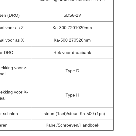
ezen (DRO)
SDS6-2V
aal voor as Z
Ka-300 7201020mm
aal voor as X
Ka-500 270520mm
or DRO
Rek voor draaibank
ekking voor z-
Type D
aal
ekking voor X-
Type H
aal
r schalen
T-steun (1set)/steun Ka-500 (1pc)
eren
Kabel/Schroeven/Handboek