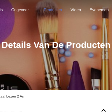
is
Ongeveer Ons
Producten
Video
Evenemen
Details Van De Producten
taal Lezen 2 As