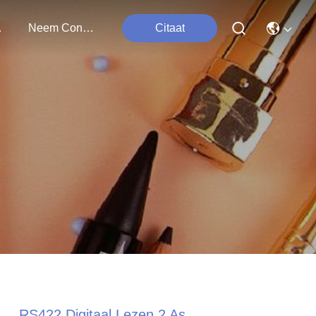
ten
Neem Contact Met Ons Op
Citaat
RS422 Digitaal Lezen 2 As