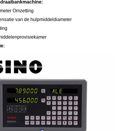
 draaibankmachine:
ameter Omzetting
satie van de hulpmiddeldiameter
ting
iddelenprovisiekamer
ie: