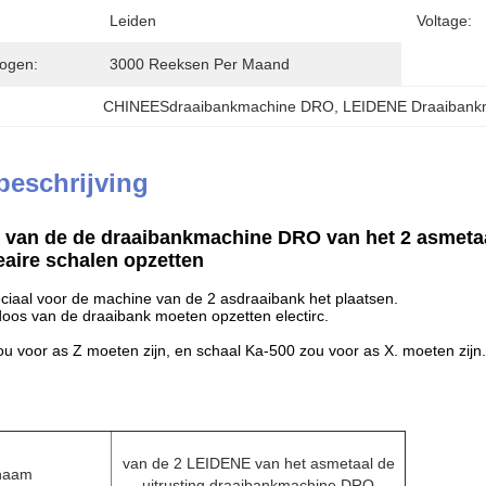
Leiden
Voltage:
ogen:
3000 Reeksen Per Maand
CHINEESdraaibankmachine DRO
, 
LEIDENE Draaiban
beschrijving
van de de draaibankmachine DRO van het 2 asmetaal
eaire schalen opzetten
eciaal voor de machine van de 2 asdraaibank het plaatsen.
os van de draaibank moeten opzetten electirc.
u voor as Z moeten zijn, en schaal Ka-500 zou voor as X. moeten zijn.
van de 2 LEIDENE van het asmetaal de
naam
uitrusting draaibankmachine DRO