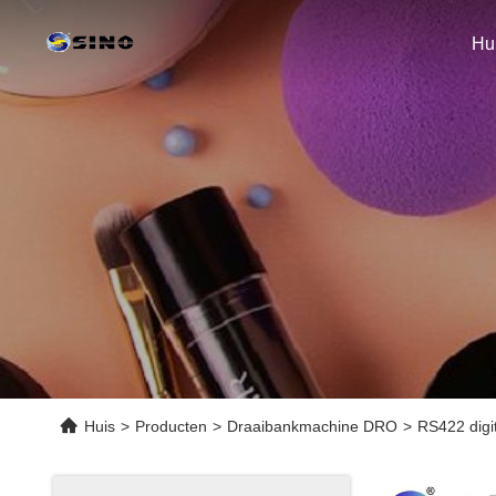
Hu
Huis
>
Producten
>
Draaibankmachine DRO
>
RS422 digi