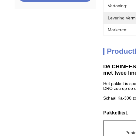
Vertoning:
Levering Verm
Markeren:
Product
De CHINEES 
met twee lin
Het pakket is sp
DRO zou op de do
Schaal Ka-300 zo
Pakketlijst:
Punt