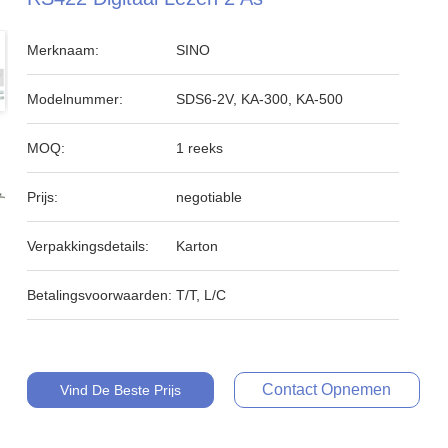
Merknaam:
SINO
Modelnummer:
SDS6-2V, KA-300, KA-500
MOQ:
1 reeks
Prijs:
negotiable
Verpakkingsdetails:
Karton
Betalingsvoorwaarden:
T/T, L/C
Contact Opnemen
Vind De Beste Prijs