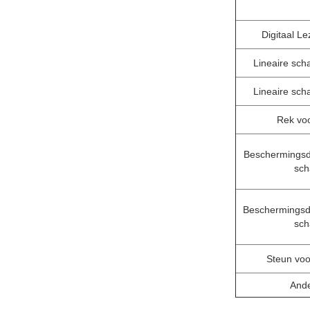
Digitaal L
Lineaire sch
Lineaire sch
Rek vo
Beschermingsd
sch
Beschermingsd
sch
Steun voo
And