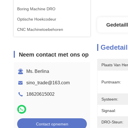
Boring Machine DRO
Optische Hoekcodeur
Gedetail
CNC Machinetoebehoren
Gedetail
Neem contact met ons op
Plaats Van He
Ms. Berlina
Puntnaam:
sino_trade@163.com
18620615002
Systeem:
Signaal:
DRO-Steun:
Contact opnemen