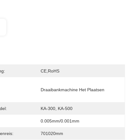
ng:
CE,RoHS
Draaibankmachine Het Plaatsen
del:
KA-300, KA-500
0.005mm/0.001mm
enreis:
701020mm